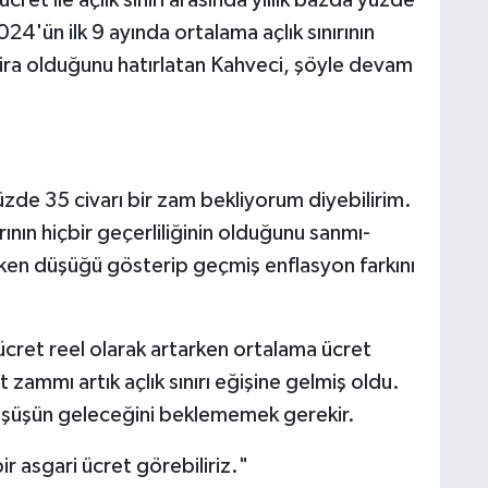
024'ün ilk 9 ayında ortalama açlık sınırının
2 lira olduğunu hatırlatan Kahveci, şöyle devam
z­de 35 civarı bir zam bekliyorum diyebili­rim.
­nın hiçbir geçerliliğinin olduğunu sanmı­
ır­ken düşüğü gösterip geçmiş enflasyon far­kını
ret reel olarak artarken ortalama ücret
zammı artık açlık sınırı eğişine gelmiş ol­du.
düşüşün geleceğini beklememek gerekir.
 asgari ücret görebiliriz."