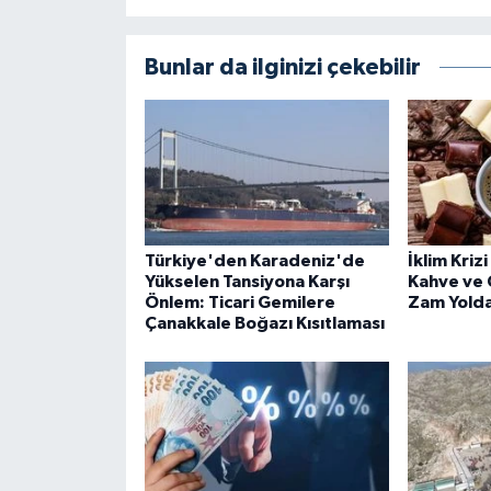
Bunlar da ilginizi çekebilir
Türkiye'den Karadeniz'de
İklim Kriz
Yükselen Tansiyona Karşı
Kahve ve 
Önlem: Ticari Gemilere
Zam Yolda
Çanakkale Boğazı Kısıtlaması