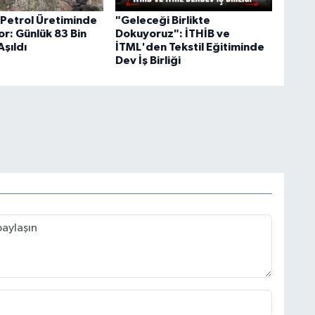
Petrol Üretiminde
"Geleceği Birlikte
or: Günlük 83 Bin
Dokuyoruz": İTHİB ve
Aşıldı
İTML'den Tekstil Eğitiminde
Dev İş Birliği