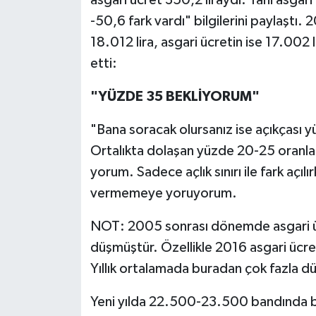
-50,6 fark vardı" bilgilerini paylaştı. 2
18.012 lira, as­gari ücretin ise 17.00
etti:
"YÜZDE 35 BEKLİYORUM"
"Bana soracak olursanız ise açıkçası yü
Ortalıkta dolaşan yüzde 20-25 oranları
yorum. Sadece açlık sınırı ile fark açıl
vermemeye yoruyorum.
NOT: 2005 sonrası dönemde asgari üc­
düşmüştür. Özellikle 2016 asgari ücret 
Yıllık ortalamada buradan çok fazla 
Yeni yılda 22.500-23.500 bandında bir