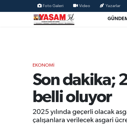
Foto Galeri
Video
Yazarlar
GÜNDE
EKONOMİ
Son dakika; 
belli oluyor
2025 yılında geçerli olacak asga
çalışanlara verilecek asgari üc