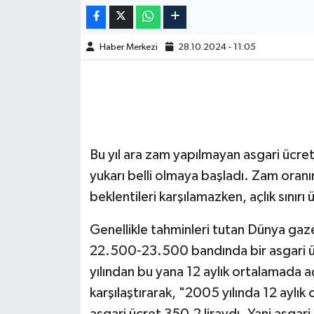
Haber Merkezi
28.10.2024 - 11:05
Bu yıl ara zam yapılmayan asgari ücret
yukarı belli olmaya başladı. Zam oran
beklentileri karşılamazken, açlık sınırı
Genellikle tahminleri tutan Dünya gaze
22.500-23.500 bandında bir asgari üc
yılından bu yana 12 aylık ortalamada açlı
karşılaştırarak, "2005 yılında 12 aylık 
asgari ücret 350,2 liraydı. Yani asgari ü