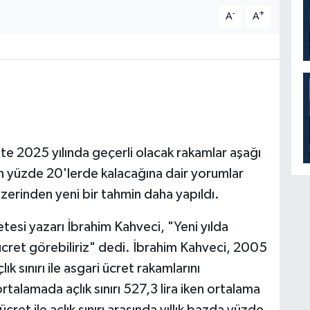
-
+
A
A
te 2025 yılında geçerli olacak rakamlar aşağı
ın yüzde 20'lerde kalacağına dair yorumlar
 üzerinden yeni bir tahmin daha yapıldı.
tesi yazarı İbrahim Kahveci, "Yeni yılda
ret görebiliriz" dedi. İbrahim Kahveci, 2005
k sınırı ile asgari ücret rakamlarını
ortalamada açlık sınırı 527,3 lira iken ortalama
cret ile açlık sınırı arasında yıllık bazda yüzde