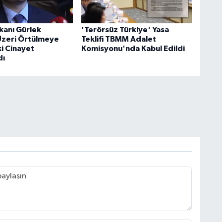
kanı Gürlek
'Terörsüz Türkiye' Yasa
 Üzeri Örtülmeye
Teklifi TBMM Adalet
ki Cinayet
Komisyonu'nda Kabul Edildi
dı