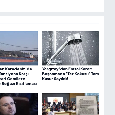
en Karadeniz'de
Yargıtay'dan Emsal Karar:
Tansiyona Karşı
Boşanmada 'Ter Kokusu' Tam
cari Gemilere
Kusur Sayıldı!
 Boğazı Kısıtlaması