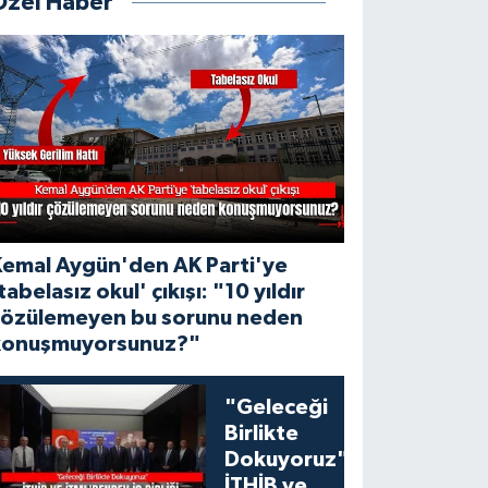
Özel Haber
Kemal Aygün'den AK Parti'ye
tabelasız okul' çıkışı: "10 yıldır
çözülemeyen bu sorunu neden
konuşmuyorsunuz?"
"Geleceği
Birlikte
Dokuyoruz":
İTHİB ve