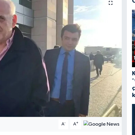
'
-
+
A
A