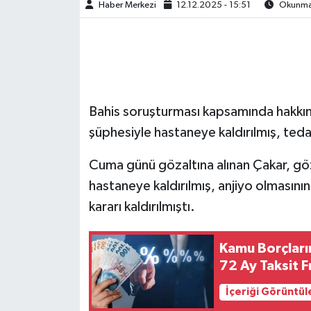
Haber Merkezi
12.12.2025 - 15:51
Okunma 
Bahis soruşturması kapsamında hakkınd
şüphesiyle hastaneye kaldırılmış, teda
Cuma günü gözaltına alınan Çakar, göz
hastaneye kaldırılmış, anjiyo olmasını
kararı kaldırılmıştı.
Kamu Borçları
72 Ay Taksit F
İçeriği Görüntül