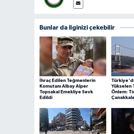
Bunlar da ilginizi çekebilir
İhraç Edilen Teğmenlerin
Türkiye'd
Komutanı Albay Alper
Yükselen 
Topsakal Emekliye Sevk
Önlem: Ti
Edildi
Çanakkale