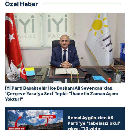
Özel Haber
İYİ Parti Başakşehir İlçe Başkanı Ali Sevencan'dan
'Çerçeve Yasa'ya Sert Tepki: "İhanetin Zaman Aşımı
Yoktur!"
Kemal Aygün'den AK
Parti'ye 'tabelasız okul'
çıkışı: "10 yıldır