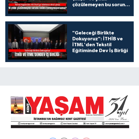
çözülemeyen bu sorunu
neden
konuşmuyorsunuz?"
"Geleceği Birlikte
Dokuyoruz": İTHİB ve
İTML'den Tekstil
Eğitiminde Dev İş Birliği