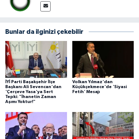
Bunlar da ilginizi çekebilir
İYİ Parti Başakşehir İlçe
Volkan Yılmaz'dan
Başkanı Ali Sevencan'dan
Küçükçekmece'de 'Siyasi
'Çerçeve Yasa'ya Sert
Fetih' Mesajı
Tepki: "İhanetin Zaman
Aşımı Yoktur!"