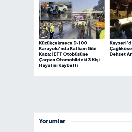
Küçükçekmece D-100
Kayseri'de
Karayolu'nda Katliam Gibi
Çağlıköse'
Kaza: İETT Otobüsüne
Dehşet An
Çarpan Otomobildeki 3 Kişi
Hayatını Kaybetti
Yorumlar