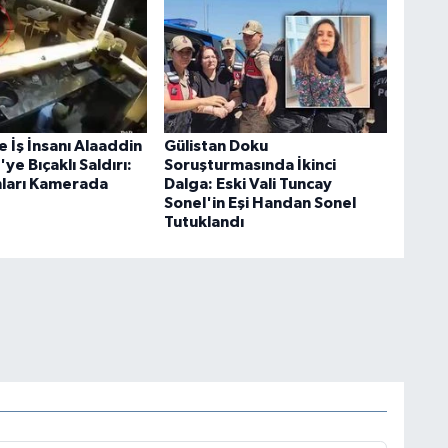
 İş İnsanı Alaaddin
Gülistan Doku
ye Bıçaklı Saldırı:
Soruşturmasında İkinci
ları Kamerada
Dalga: Eski Vali Tuncay
Sonel'in Eşi Handan Sonel
Tutuklandı