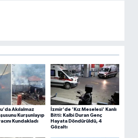
u'da Akılalmaz
İzmir'de 'Kız Meselesi' Kanlı
şusunu Kurşunlayıp
Bitti: Kalbi Duran Genç
racını Kundakladı
Hayata Döndürüldü, 4
Gözaltı