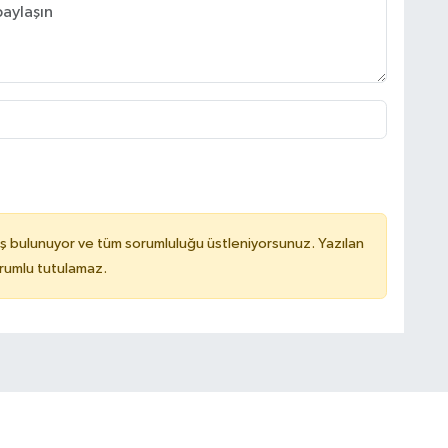
ş bulunuyor ve tüm sorumluluğu üstleniyorsunuz. Yazılan
rumlu tutulamaz.