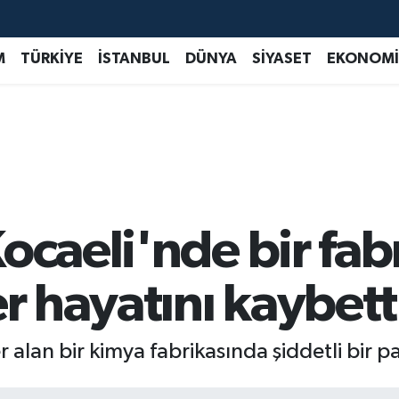
M
TÜRKİYE
İSTANBUL
DÜNYA
SİYASET
EKONOMİ
ocaeli'nde bir fa
er hayatını kaybett
er alan bir kimya fabrikasında şiddetli bir