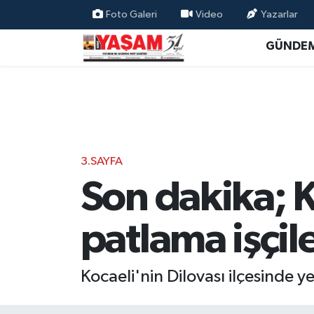
Foto Galeri
Video
Yazarlar
GÜNDE
3.SAYFA
Son dakika; K
patlama işçil
Kocaeli'nin Dilovası ilçesinde y