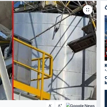
'
-
+
A
A