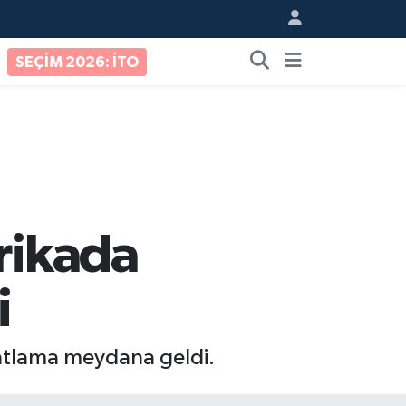
SEÇİM 2026: İTO
brikada
i
 patlama meydana geldi.