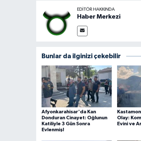
EDITÖR HAKKINDA
Haber Merkezi
Bunlar da ilginizi çekebilir
Afyonkarahisar'da Kan
Kastamon
Donduran Cinayet: Oğlunun
Olay: Kom
Katiliyle 3 Gün Sonra
Evini ve A
Evlenmiş!