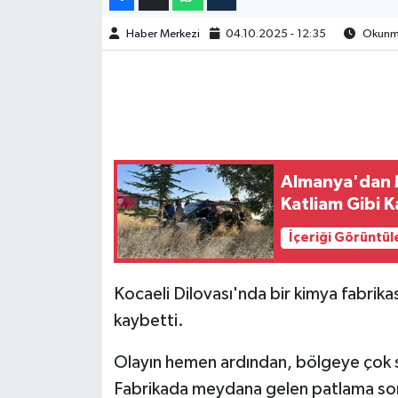
Haber Merkezi
04.10.2025 - 12:35
Okunma
Almanya'dan M
Katliam Gibi 
İçeriği Görüntül
Kocaeli Dilovası'nda bir kimya fabrik
kaybetti.
Olayın hemen ardından, bölgeye çok say
Fabrikada meydana gelen patlama son