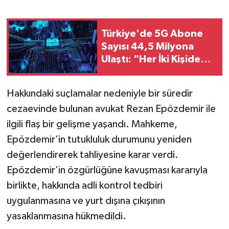
Türkiye'de 5G Abone
Sayısı 44,5 Milyona
Ulaştı: "Her İki Kişiden
Biri 5G Kullanıyor"
Hakkındaki suçlamalar nedeniyle bir süredir
cezaevinde bulunan avukat Rezan Epözdemir ile
ilgili flaş bir gelişme yaşandı. Mahkeme,
Epözdemir’in tutukluluk durumunu yeniden
değerlendirerek tahliyesine karar verdi.
Epözdemir’in özgürlüğüne kavuşması kararıyla
birlikte, hakkında adli kontrol tedbiri
uygulanmasına ve yurt dışına çıkışının
yasaklanmasına hükmedildi.