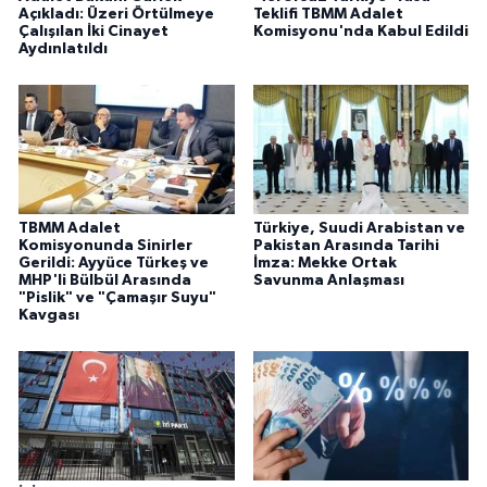
Açıkladı: Üzeri Örtülmeye
Teklifi TBMM Adalet
Çalışılan İki Cinayet
Komisyonu'nda Kabul Edildi
Aydınlatıldı
TBMM Adalet
Türkiye, Suudi Arabistan ve
Komisyonunda Sinirler
Pakistan Arasında Tarihi
Gerildi: Ayyüce Türkeş ve
İmza: Mekke Ortak
MHP'li Bülbül Arasında
Savunma Anlaşması
"Pislik" ve "Çamaşır Suyu"
Kavgası