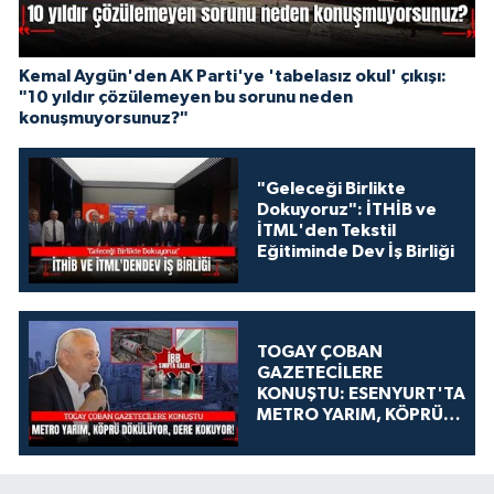
Kemal Aygün'den AK Parti'ye 'tabelasız okul' çıkışı:
"10 yıldır çözülemeyen bu sorunu neden
konuşmuyorsunuz?"
"Geleceği Birlikte
Dokuyoruz": İTHİB ve
İTML'den Tekstil
Eğitiminde Dev İş Birliği
TOGAY ÇOBAN
GAZETECİLERE
KONUŞTU: ESENYURT'TA
METRO YARIM, KÖPRÜ
DÖKÜLÜYOR, DERE
KOKUYOR!