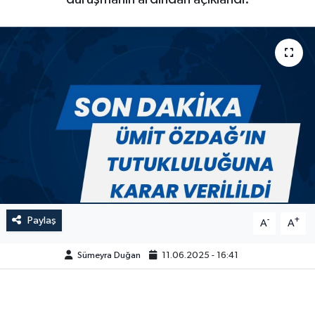
Paylaş
-
+
A
A
Sümeyra Duğan
11.06.2025 - 16:41