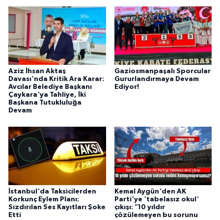
Aziz İhsan Aktaş
Gaziosmanpaşalı Sporcular
Davası'nda Kritik Ara Karar:
Gururlandırmaya Devam
Avcılar Belediye Başkanı
Ediyor!
Çaykara'ya Tahliye, İki
Başkana Tutukluluğa
Devam
İstanbul'da Taksicilerden
Kemal Aygün'den AK
Korkunç Eylem Planı:
Parti'ye 'tabelasız okul'
Sızdırılan Ses Kayıtları Şoke
çıkışı: "10 yıldır
Etti
çözülemeyen bu sorunu