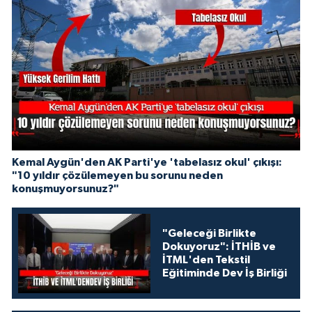
Kemal Aygün'den AK Parti'ye 'tabelasız okul' çıkışı:
"10 yıldır çözülemeyen bu sorunu neden
konuşmuyorsunuz?"
"Geleceği Birlikte
Dokuyoruz": İTHİB ve
İTML'den Tekstil
Eğitiminde Dev İş Birliği