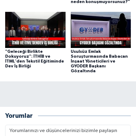
neden konuşmuyorsunuz?"
"Geleceği Birlikte
Usulsüz Emlak
Dokuyoruz": İTHİB ve
Soruşturmasında Babacan
İTML'den Tekstil Eğitiminde
İnşaat Yöneticileri ve
Dev İş Birliği
GYODER Başkanı
Gözaltında
Yorumlar