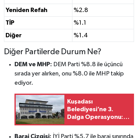
Yeniden Refah
%2.8
TİP
%1.1
Diğer
%1.4
Diğer Partilerde Durum Ne?
DEM ve MHP:
DEM Parti %8.8 ile üçüncü
sırada yer alırken, onu %8.0 ile MHP takip
ediyor.
Kuşadası
Belediyesi’ne 3.
Dalga Operasyonu:
Başkanın Kızı ve Üst
Düzey İsimler
Baraj Çizgisi:
İYİ Parti %5.7 ile baraj sınırında