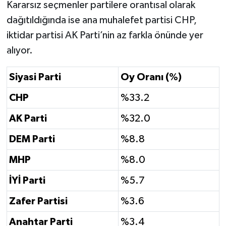
Kararsız seçmenler partilere orantısal olarak
dağıtıldığında ise ana muhalefet partisi CHP,
iktidar partisi AK Parti’nin az farkla önünde yer
alıyor.
Siyasi Parti
Oy Oranı (%)
CHP
%33.2
AK Parti
%32.0
DEM Parti
%8.8
MHP
%8.0
İYİ Parti
%5.7
Zafer Partisi
%3.6
Anahtar Parti
%3.4