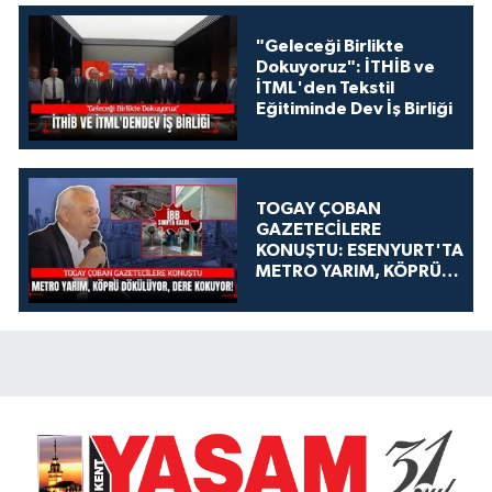
"Geleceği Birlikte
Dokuyoruz": İTHİB ve
İTML'den Tekstil
Eğitiminde Dev İş Birliği
TOGAY ÇOBAN
GAZETECİLERE
KONUŞTU: ESENYURT'TA
METRO YARIM, KÖPRÜ
DÖKÜLÜYOR, DERE
KOKUYOR!