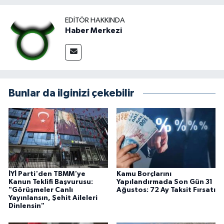
EDITÖR HAKKINDA
Haber Merkezi
Bunlar da ilginizi çekebilir
İYİ Parti'den TBMM'ye
Kamu Borçlarını
Kanun Teklifi Başvurusu:
Yapılandırmada Son Gün 31
"Görüşmeler Canlı
Ağustos: 72 Ay Taksit Fırsatı
Yayınlansın, Şehit Aileleri
Dinlensin"