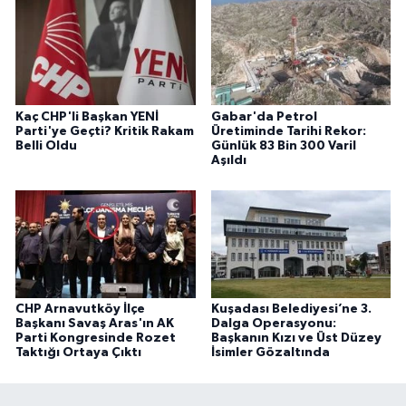
Kaç CHP'li Başkan YENİ
Gabar'da Petrol
Parti'ye Geçti? Kritik Rakam
Üretiminde Tarihi Rekor:
Belli Oldu
Günlük 83 Bin 300 Varil
Aşıldı
CHP Arnavutköy İlçe
Kuşadası Belediyesi’ne 3.
Başkanı Savaş Aras'ın AK
Dalga Operasyonu:
Parti Kongresinde Rozet
Başkanın Kızı ve Üst Düzey
Taktığı Ortaya Çıktı
İsimler Gözaltında