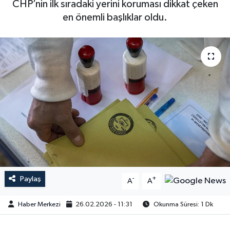
CHP’nin ilk sıradaki yerini koruması dikkat çeken
en önemli başlıklar oldu.
Paylaş
-
+
A
A
Haber Merkezi
26.02.2026 - 11:31
Okunma Süresi: 1 Dk