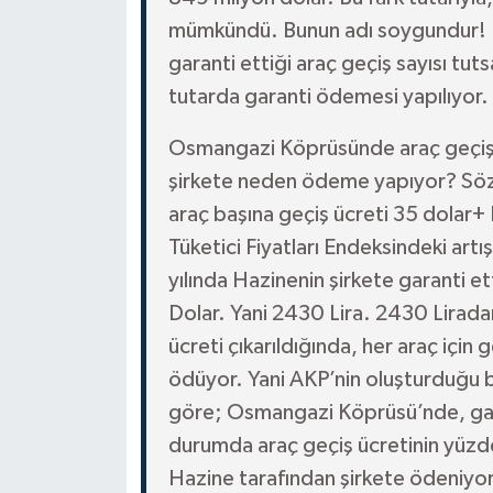
mümkündü. Bunun adı soygundur! B
garanti ettiği araç geçiş sayısı tut
tutarda garanti ödemesi yapılıyor.
Osmangazi Köprüsünde araç geçiş g
şirkete neden ödeme yapıyor? Sözleş
araç başına geçiş ücreti 35 dolar+
Tüketici Fiyatları Endeksindeki art
yılında Hazinenin şirkete garanti e
Dolar. Yani 2430 Lira. 2430 Liradan
ücreti çıkarıldığında, her araç için 
ödüyor. Yani AKP’nin oluşturduğu
göre; Osmangazi Köprüsü’nde, gara
durumda araç geçiş ücretinin yüz
Hazine tarafından şirkete ödeniyor