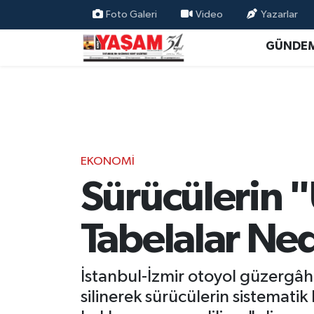
Foto Galeri
Video
Yazarlar
GÜNDE
EKONOMİ
Sürücülerin "Ü
Tabelalar Ne
İstanbul-İzmir otoyol güzergâh
silinerek sürücülerin sistematik 