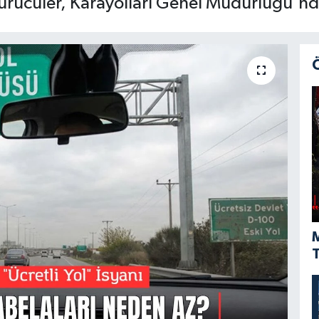
sürücüler, Karayolları Genel Müdürlüğü'n
M
T