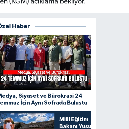
den (KGM) açıklama bekliyor.
Özel Haber
edya, Siyaset ve Bürokrasi 24
emmuz İçin Aynı Sofrada Buluştu
Milli Eğitim
Bakanı Yusuf