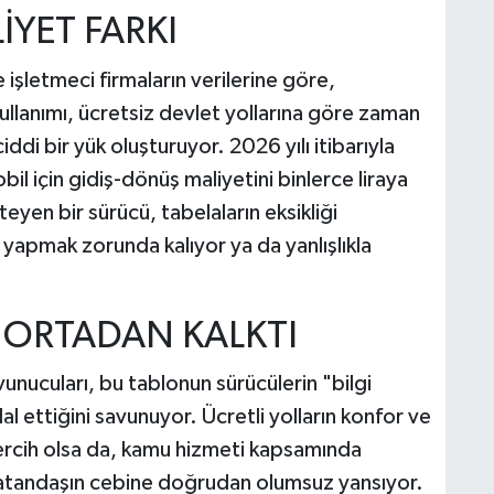
İYET FARKI
şletmeci firmaların verilerine göre,
lanımı, ücretsiz devlet yollarına göre zaman
ddi bir yük oluşturuyor. 2026 yılı itibarıyla
il için gidiş-dönüş maliyetini binlerce liraya
steyen bir sürücü, tabelaların eksikliği
yapmak zorunda kalıyor ya da yanlışlıkla
N ORTADAN KALKTI
vunucuları, bu tablonun sürücülerin "bilgi
l ettiğini savunuyor. Ücretli yolların konfor ve
 tercih olsa da, kamu hizmeti kapsamında
 vatandaşın cebine doğrudan olumsuz yansıyor.