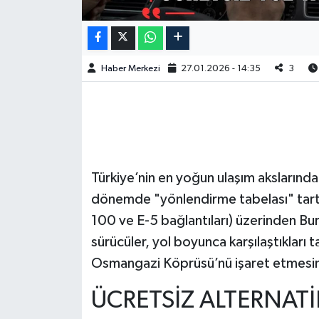
Haber Merkezi
27.01.2026 - 14:35
3
Türkiye’nin en yoğun ulaşım akslarından
dönemde "yönlendirme tabelası" tartış
100 ve E-5 bağlantıları) üzerinden Bu
sürücüler, yol boyunca karşılaştıkları t
Osmangazi Köprüsü’nü işaret etmesin
ÜCRETSİZ ALTERNAT