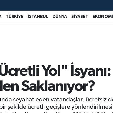
M
TÜRKİYE
İSTANBUL
DÜNYA
SİYASET
EKONOMİ
cretli Yol" İsyanı:
den Saklanıyor?
ında seyahat eden vatandaşlar, ücretsiz de
bir şekilde ücretli geçişlere yönlendirilmes