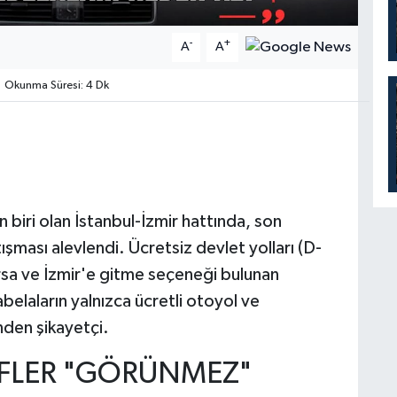
-
+
A
A
Okunma Süresi: 4 Dk
 biri olan İstanbul-İzmir hattında, son
ması alevlendi. Ücretsiz devlet yolları (D-
rsa ve İzmir'e gitme seçeneği bulunan
abelaların yalnızca ücretli otoyol ve
den şikayetçi.
İFLER "GÖRÜNMEZ"