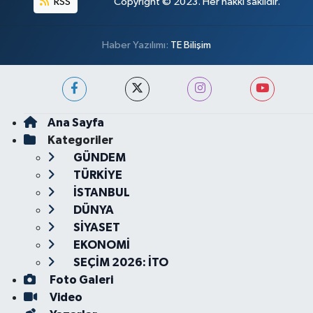
RSS
Copyright © 2023. Her hakkı saklıdır.
Haber Yazılımı:
TE Bilişim
Ana Sayfa
Kategoriler
GÜNDEM
TÜRKİYE
İSTANBUL
DÜNYA
SİYASET
EKONOMİ
SEÇİM 2026: İTO
Foto Galeri
Video