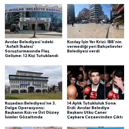
Avcılar Belediyesi'ndeki
Kızılay İçin Yer Krizi: İBB'nin
'Asfalt İhalesi'
vermediği yeri Bahçelievler
Soruşturmasında Flaş
Belediyesi verdi
Gelişme: 12 Kişi Tutuklandı
Kuşadası Belediyesi’ne 3.
14 Aylık Tutukluluk Sona
Dalga Operasyonu:
Erdi: Avcılar Belediye
Başkanın Kızı ve Üst Düzey
Başkanı Utku Caner
İsimler Gözaltında
Çaykara Cezaevinden Çıktı