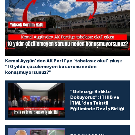
Kemal Aygün'den AK Parti'ye 'tabelasız okul' çıkışı:
"10 yıldır çözülemeyen bu sorunu neden
konuşmuyorsunuz?"
"Geleceği Birlikte
Dokuyoruz": İTHİB ve
İTML'den Tekstil
Eğitiminde Dev İş Birliği