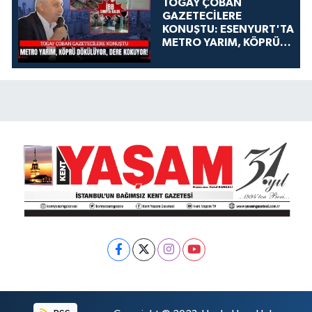
TOGAY ÇOBAN
GAZETECİLERE
KONUŞTU: ESENYURT'TA
METRO YARIM, KÖPRÜ
DÖKÜLÜYOR, DERE
KOKUYOR!