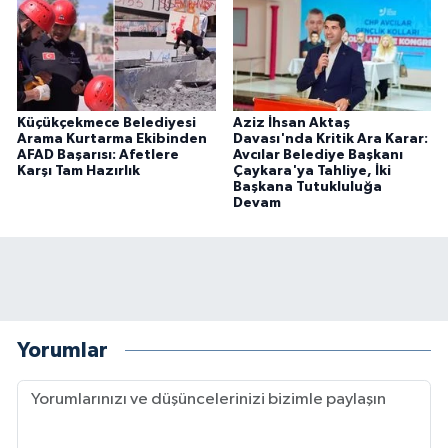
Küçükçekmece Belediyesi
Aziz İhsan Aktaş
Arama Kurtarma Ekibinden
Davası'nda Kritik Ara Karar:
AFAD Başarısı: Afetlere
Avcılar Belediye Başkanı
Karşı Tam Hazırlık
Çaykara'ya Tahliye, İki
Başkana Tutukluluğa
Devam
Yorumlar