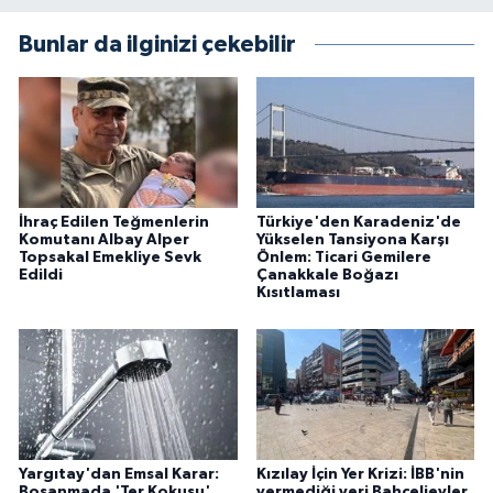
Bunlar da ilginizi çekebilir
İhraç Edilen Teğmenlerin
Türkiye'den Karadeniz'de
Komutanı Albay Alper
Yükselen Tansiyona Karşı
Topsakal Emekliye Sevk
Önlem: Ticari Gemilere
Edildi
Çanakkale Boğazı
Kısıtlaması
Yargıtay'dan Emsal Karar:
Kızılay İçin Yer Krizi: İBB'nin
Boşanmada 'Ter Kokusu'
vermediği yeri Bahçelievler