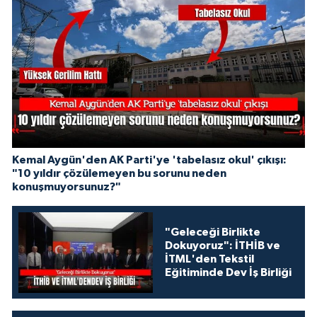
Kemal Aygün'den AK Parti'ye 'tabelasız okul' çıkışı:
"10 yıldır çözülemeyen bu sorunu neden
konuşmuyorsunuz?"
"Geleceği Birlikte
Dokuyoruz": İTHİB ve
İTML'den Tekstil
Eğitiminde Dev İş Birliği