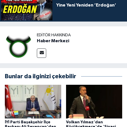
Yine Yeni Yeniden ‘Erdoğan'
EDITÖR HAKKINDA
Haber Merkezi
Bunlar da ilginizi çekebilir
İYİ Parti Başakşehir İlçe
Volkan Yılmaz'dan
Başkanı Ali Sevencan'dan
Küçükçekmece'de 'Siyasi