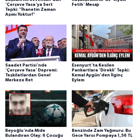
'Çerçeve Yasa'ya Sert
Fetih' Mesajı
Tepki: "İhanetin Zaman
Aşımı Yoktur!"
Saadet Partisi'nde
Esenyurt'ta Kesilen
'Çerçeve Yasa' Depremi:
Pankartlara 'Direkli' Tepki:
Teşkilatlardan Genel
Kemal Aygün'den İlginç
Merkeze Ret
Eylem
Beyoğlu'nda Mide
Benzinde Zam Yağmuru: Bu
Bulandıran Olay: 6 Çocuğu
Gece Yarısı Pompaya 1,56 TL