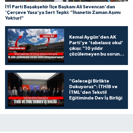
İYİ Parti Başakşehir İlçe Başkanı Ali Sevencan'dan
'Çerçeve Yasa'ya Sert Tepki: "İhanetin Zaman Aşımı
Yoktur!"
Kemal Aygün'den AK
Parti'ye 'tabelasız okul'
çıkışı: "10 yıldır
çözülemeyen bu sorunu
neden
konuşmuyorsunuz?"
"Geleceği Birlikte
Dokuyoruz": İTHİB ve
İTML'den Tekstil
Eğitiminde Dev İş Birliği