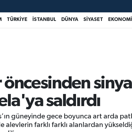
M
TÜRKİYE
İSTANBUL
DÜNYA
SİYASET
EKONOMİ
öncesinden sinyal
la'ya saldırdı
’ın güneyinde gece boyunca art arda patl
levlerin farklı farklı alanlardan yükseld