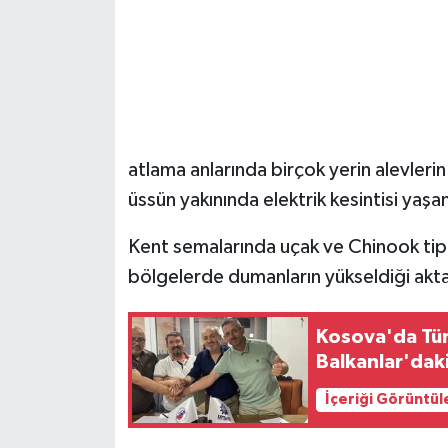
atlama anlarında birçok yerin alevlerin
üssün yakınında elektrik kesintisi yaşand
Kent semalarında uçak ve Chinook tipi
bölgelerde dumanların yükseldiği aktar
Kosova'da Türk
Balkanlar'dak
İçeriği Görüntül