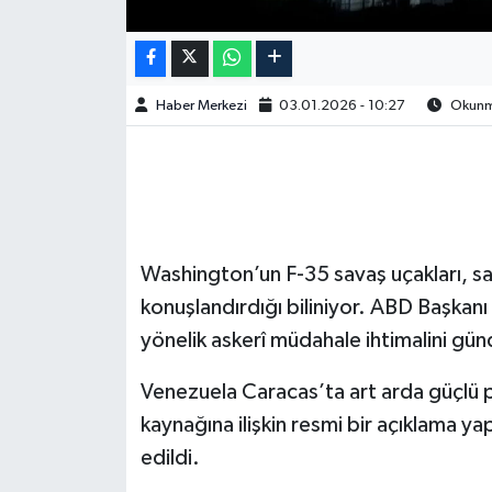
Haber Merkezi
03.01.2026 - 10:27
Okunma
Washington’un F-35 savaş uçakları, sav
konuşlandırdığı biliniyor. ABD Başka
yönelik askerî müdahale ihtimalini gü
Venezuela Caracas’ta art arda güçlü p
kaynağına ilişkin resmi bir açıklama ya
edildi.