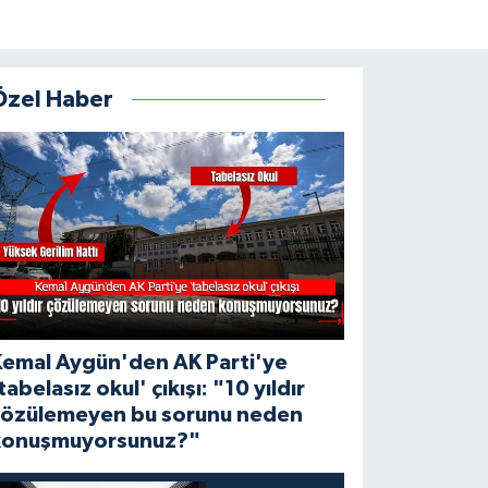
Özel Haber
Kemal Aygün'den AK Parti'ye
tabelasız okul' çıkışı: "10 yıldır
çözülemeyen bu sorunu neden
konuşmuyorsunuz?"