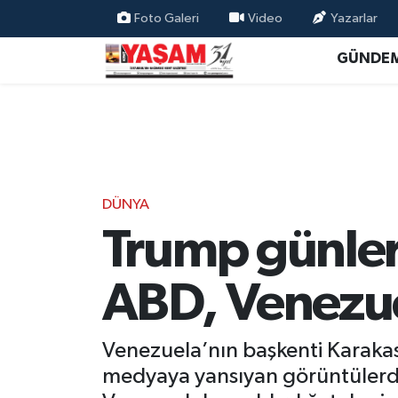
Foto Galeri
Video
Yazarlar
GÜNDE
DÜNYA
Trump günler 
ABD, Venezue
Venezuela’nın başkenti Karakas
medyaya yansıyan görüntülerde a