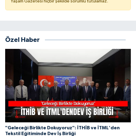
Yaşam Gazetesi hiçbir şekilde sorumlu tutulamaz.
Özel Haber
"Geleceği Birlikte Dokuyoruz": İTHİB ve İTML'den
Tekstil Eğitiminde Dev İş Birliği