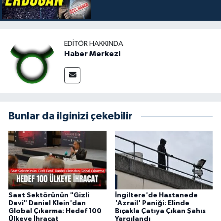
EDITÖR HAKKINDA
Haber Merkezi
Bunlar da ilginizi çekebilir
Saat Sektörünün "Gizli
İngiltere'de Hastanede
Devi" Daniel Klein'dan
'Azrail' Paniği: Elinde
Global Çıkarma: Hedef 100
Bıçakla Çatıya Çıkan Şahıs
Ülkeye İhracat
Yargılandı