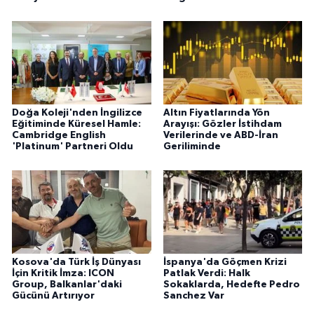
Doğa Koleji'nden İngilizce
Altın Fiyatlarında Yön
Eğitiminde Küresel Hamle:
Arayışı: Gözler İstihdam
Cambridge English
Verilerinde ve ABD-İran
'Platinum' Partneri Oldu
Geriliminde
Kosova'da Türk İş Dünyası
İspanya'da Göçmen Krizi
İçin Kritik İmza: ICON
Patlak Verdi: Halk
Group, Balkanlar'daki
Sokaklarda, Hedefte Pedro
Gücünü Artırıyor
Sanchez Var