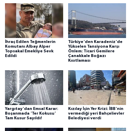
İhraç Edilen Teğmenlerin
Türkiye'den Karadeniz'de
Komutanı Albay Alper
Yükselen Tansiyona Karşı
Topsakal Emekliye Sevk
Önlem: Ticari Gemilere
Edildi
Çanakkale Boğazı
Kısıtlaması
Yargıtay'dan Emsal Karar:
Kızılay İçin Yer Krizi: İBB'nin
Boşanmada 'Ter Kokusu'
vermediği yeri Bahçelievler
Tam Kusur Sayıldı!
Belediyesi verdi