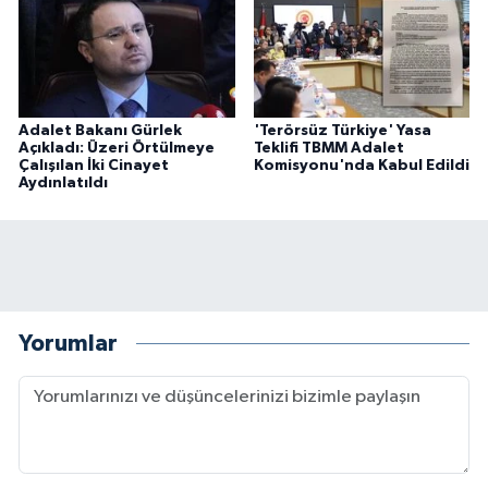
Adalet Bakanı Gürlek
'Terörsüz Türkiye' Yasa
Açıkladı: Üzeri Örtülmeye
Teklifi TBMM Adalet
Çalışılan İki Cinayet
Komisyonu'nda Kabul Edildi
Aydınlatıldı
Yorumlar