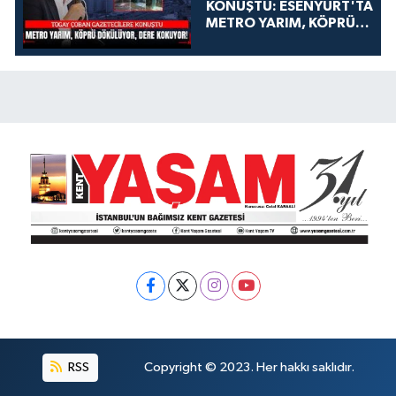
KONUŞTU: ESENYURT'TA
METRO YARIM, KÖPRÜ
DÖKÜLÜYOR, DERE
KOKUYOR!
RSS
Copyright © 2023. Her hakkı saklıdır.