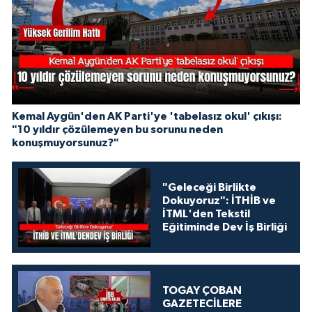
Kemal Aygün'den AK Parti'ye 'tabelasız okul' çıkışı:
"10 yıldır çözülemeyen bu sorunu neden
konuşmuyorsunuz?"
"Geleceği Birlikte
Dokuyoruz": İTHİB ve
İTML'den Tekstil
Eğitiminde Dev İş Birliği
TOGAY ÇOBAN
GAZETECİLERE