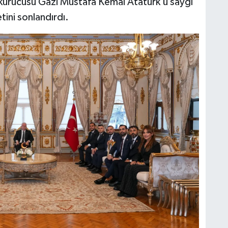
urucusu Gazi Mustafa Kemal Atatürk’ü saygı
tini sonlandırdı.