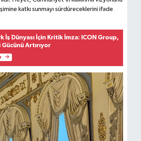
şimine katkı sunmayı sürdüreceklerini ifade
 İş Dünyası İçin Kritik İmza: ICON Group,
i Gücünü Artırıyor
e