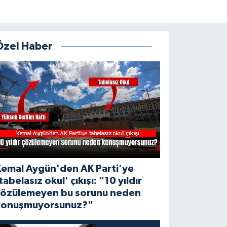
Özel Haber
Kemal Aygün'den AK Parti'ye
tabelasız okul' çıkışı: "10 yıldır
çözülemeyen bu sorunu neden
konuşmuyorsunuz?"