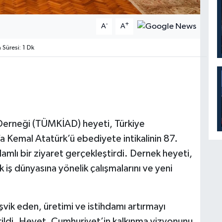
-
+
A
A
üresi: 1 Dk
ı Derneği (TÜMKİAD) heyeti, Türkiye
 Kemal Atatürk’ü ebediyete intikalinin 87.
lamlı bir ziyaret gerçekleştirdi. Dernek heyeti,
k iş dünyasına yönelik çalışmalarını ve yeni
şvik eden, üretimi ve istihdamı artırmayı
erildi. Heyet, Cumhuriyet’in kalkınma vizyonunu