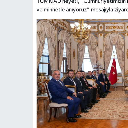
TÜMKİAD heyeti, “Cumhuriyetimizin k
ve minnetle anıyoruz” mesajıyla ziyare