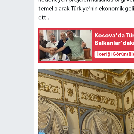
temel alarak Türkiye’nin ekonomik geli
etti.
Kosova'da Türk
Balkanlar'dak
İçeriği Görüntül