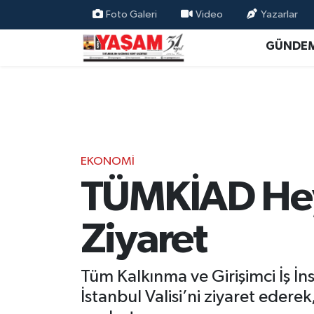
Foto Galeri
Video
Yazarlar
GÜNDE
EKONOMİ
TÜMKİAD Hey
Ziyaret
Tüm Kalkınma ve Girişimci İş 
İstanbul Valisi’ni ziyaret eder