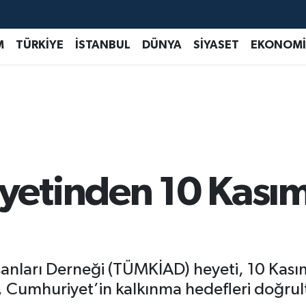
M
TÜRKİYE
İSTANBUL
DÜNYA
SİYASET
EKONOMİ
etinden 10 Kasım
İnsanları Derneği (TÜMKİAD) heyeti, 10 Ka
ek, Cumhuriyet’in kalkınma hedefleri doğrul