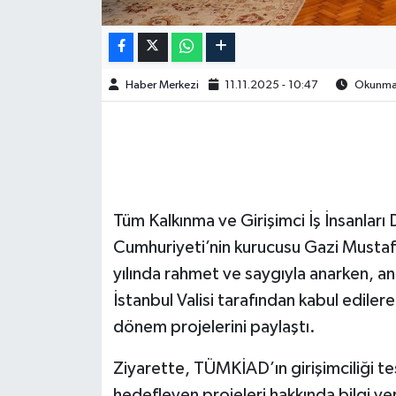
Haber Merkezi
11.11.2025 - 10:47
Okunma S
Tüm Kalkınma ve Girişimci İş İnsanlar
Cumhuriyeti’nin kurucusu Gazi Mustafa
yılında rahmet ve saygıyla anarken, an
İstanbul Valisi tarafından kabul edilere
dönem projelerini paylaştı.
Ziyarette, TÜMKİAD’ın girişimciliği te
hedefleyen projeleri hakkında bilgi v