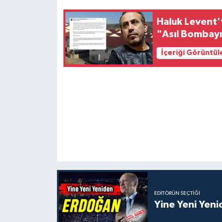
Haluk Levent'
"Asıl Bombayı
İçeriği Görüntül
EDITÖRÜN SEÇTIĞI
Yine Yeni Yen