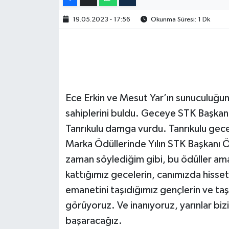
19.05.2023 - 17:56
Okunma Süresi: 1 Dk
Ece Erkin ve Mesut Yar’ın sunuculuğunu
sahiplerini buldu. Geceye STK Başka
Tanrıkulu damga vurdu. Tanrıkulu gece i
Marka Ödüllerinde Yılın STK Başkanı 
zaman söylediğim gibi, bu ödüller am
kattığımız gecelerin, canımızda hissett
emanetini taşıdığımız gençlerin ve ta
görüyoruz. Ve inanıyoruz, yarınlar biz
başaracağız.