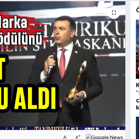
'
-
+
A
A