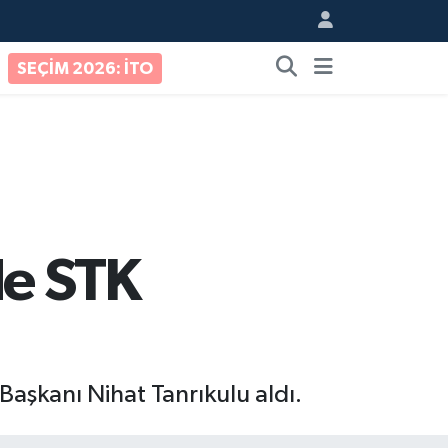
SEÇİM 2026: İTO
de STK
aşkanı Nihat Tanrıkulu aldı.