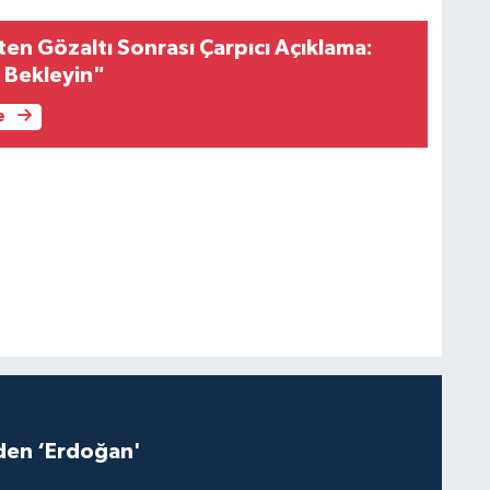
ten Gözaltı Sonrası Çarpıcı Açıklama:
 Bekleyin"
e
iden ‘Erdoğan'