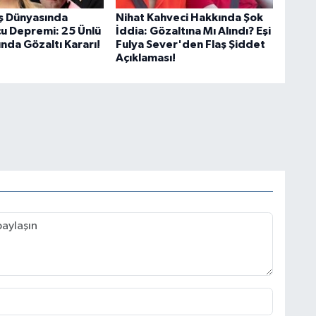
İş Dünyasında
Nihat Kahveci Hakkında Şok
u Depremi: 25 Ünlü
İddia: Gözaltına Mı Alındı? Eşi
nda Gözaltı Kararı!
Fulya Sever'den Flaş Şiddet
Açıklaması!