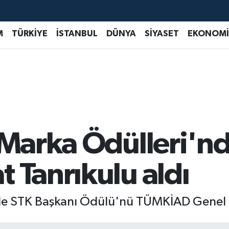
M
TÜRKİYE
İSTANBUL
DÜNYA
SİYASET
EKONOMİ
 Marka Ödülleri'n
 Tanrıkulu aldı
nde STK Başkanı Ödülü'nü TÜMKİAD Genel B