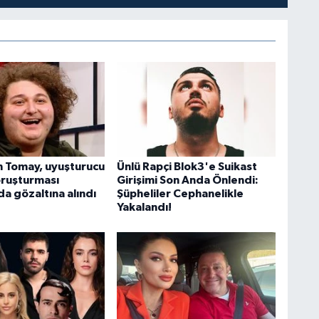
 Tomay, uyuşturucu
Ünlü Rapçi Blok3'e Suikast
oruşturması
Girişimi Son Anda Önlendi:
a gözaltına alındı
Şüpheliler Cephanelikle
Yakalandı!