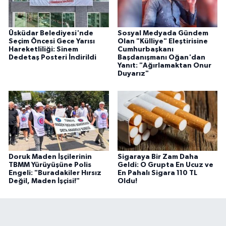
Üsküdar Belediyesi'nde
Sosyal Medyada Gündem
Seçim Öncesi Gece Yarısı
Olan "Külliye" Eleştirisine
Hareketliliği: Sinem
Cumhurbaşkanı
Dedetaş Posteri İndirildi
Başdanışmanı Oğan'dan
Yanıt: "Ağırlamaktan Onur
Duyarız"
Doruk Maden İşçilerinin
Sigaraya Bir Zam Daha
TBMM Yürüyüşüne Polis
Geldi: O Grupta En Ucuz ve
Engeli: "Buradakiler Hırsız
En Pahalı Sigara 110 TL
Değil, Maden İşçisi!"
Oldu!