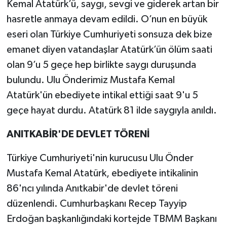
Kemal Atatürk’ü, saygı, sevgi ve giderek artan bir
hasretle anmaya devam edildi. O’nun en büyük
eseri olan Türkiye Cumhuriyeti sonsuza dek bize
emanet diyen vatandaşlar Atatürk’ün ölüm saati
olan 9’u 5 geçe hep birlikte saygı duruşunda
bulundu. Ulu Önderimiz Mustafa Kemal
Atatürk'ün ebediyete intikal ettiği saat 9'u 5
geçe hayat durdu. Atatürk 81 ilde saygıyla anıldı.
ANITKABİR'DE DEVLET TÖRENİ
Türkiye Cumhuriyeti'nin kurucusu Ulu Önder
Mustafa Kemal Atatürk, ebediyete intikalinin
86'ncı yılında Anıtkabir'de devlet töreni
düzenlendi. Cumhurbaşkanı Recep Tayyip
Erdoğan başkanlığındaki kortejde TBMM Başkanı