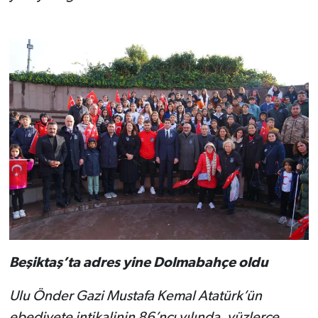
Beşiktaş’ta adres yine Dolmabahçe oldu
Ulu Önder Gazi Mustafa Kemal Atatürk’ün
ebediyete intikalinin 86’ncı yılında, yüzlerce