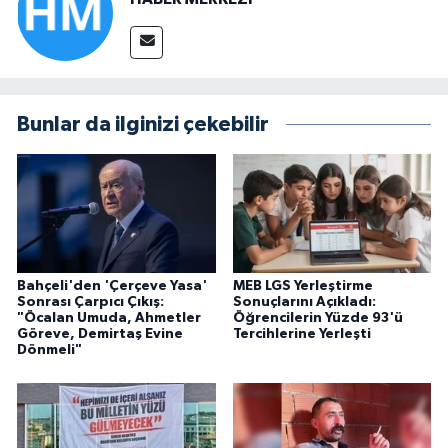
Bunlar da ilginizi çekebilir
Bahçeli'den 'Çerçeve Yasa'
MEB LGS Yerleştirme
Sonrası Çarpıcı Çıkış:
Sonuçlarını Açıkladı:
"Öcalan Umuda, Ahmetler
Öğrencilerin Yüzde 93'ü
Göreve, Demirtaş Evine
Tercihlerine Yerleşti
Dönmeli"