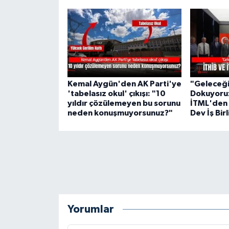
Kemal Aygün'den AK Parti'ye
"Geleceği 
'tabelasız okul' çıkışı: "10
Dokuyoruz
yıldır çözülemeyen bu sorunu
İTML'den 
neden konuşmuyorsunuz?"
Dev İş Birl
Yorumlar