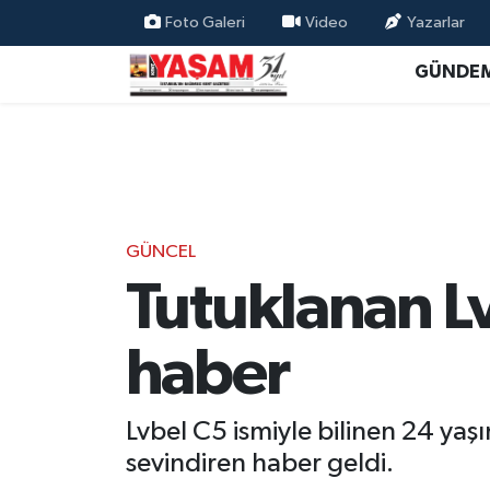
Foto Galeri
Video
Yazarlar
GÜNDE
GÜNCEL
Tutuklanan L
haber
Lvbel C5 ismiyle bilinen 24 ya
sevindiren haber geldi.