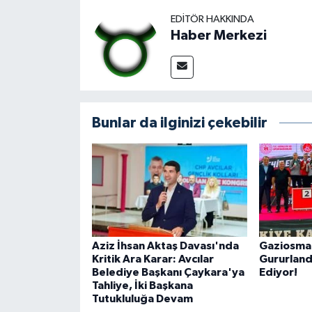
EDITÖR HAKKINDA
Haber Merkezi
Bunlar da ilginizi çekebilir
Aziz İhsan Aktaş Davası'nda
Gaziosman
Kritik Ara Karar: Avcılar
Gururlan
Belediye Başkanı Çaykara'ya
Ediyor!
Tahliye, İki Başkana
Tutukluluğa Devam