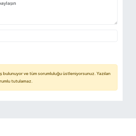
ş bulunuyor ve tüm sorumluluğu üstleniyorsunuz. Yazılan
rumlu tutulamaz.