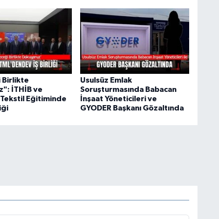
Birlikte
Usulsüz Emlak
": İTHİB ve
Soruşturmasında Babacan
Tekstil Eğitiminde
İnşaat Yöneticileri ve
iği
GYODER Başkanı Gözaltında