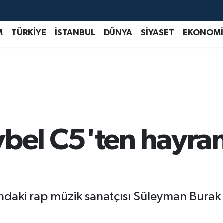
M
TÜRKİYE
İSTANBUL
DÜNYA
SİYASET
EKONOMİ
vbel C5'ten hayran
şındaki rap müzik sanatçısı Süleyman Bura