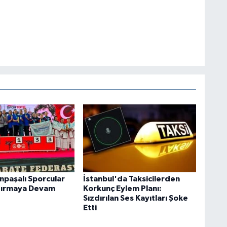
paşalı Sporcular
İstanbul'da Taksicilerden
dırmaya Devam
Korkunç Eylem Planı:
Sızdırılan Ses Kayıtları Şoke
Etti