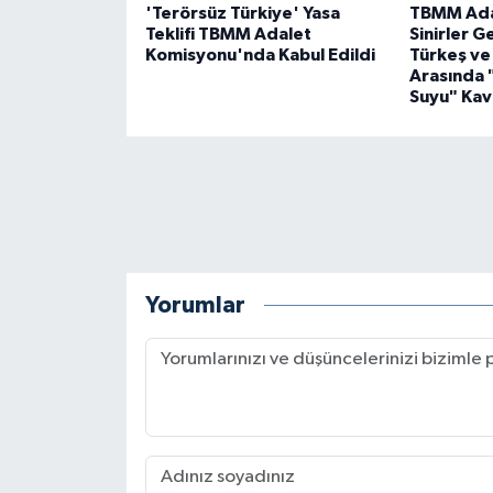
'Terörsüz Türkiye' Yasa
TBMM Ada
Teklifi TBMM Adalet
Sinirler G
Komisyonu'nda Kabul Edildi
Türkeş ve
Arasında 
Suyu" Kav
Yorumlar