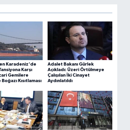
en Karadeniz'de
Adalet Bakanı Gürlek
Tansiyona Karşı
Açıkladı: Üzeri Örtülmeye
cari Gemilere
Çalışılan İki Cinayet
 Boğazı Kısıtlaması
Aydınlatıldı