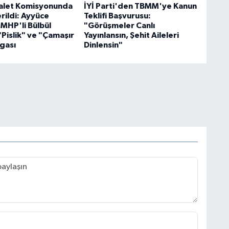
let Komisyonunda
İYİ Parti'den TBMM'ye Kanun
erildi: Ayyüce
Teklifi Başvurusu:
 MHP'li Bülbül
"Görüşmeler Canlı
"Pislik" ve "Çamaşır
Yayınlansın, Şehit Aileleri
gası
Dinlensin"