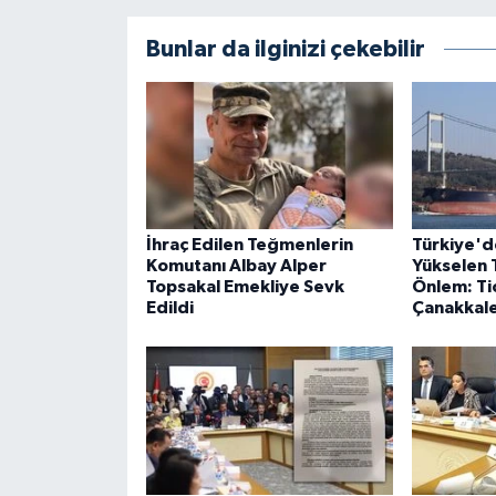
Bunlar da ilginizi çekebilir
İhraç Edilen Teğmenlerin
Türkiye'd
Komutanı Albay Alper
Yükselen 
Topsakal Emekliye Sevk
Önlem: Ti
Edildi
Çanakkale