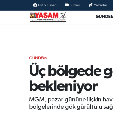
Foto Galeri
Video
Yazarlar
GÜNDE
GÜNDEM
Üç bölgede g
bekleniyor
MGM, pazar gününe ilişkin ha
bölgelerinde gök gürültülü sağa