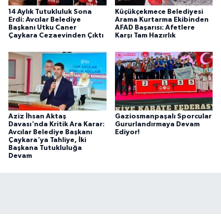
14 Aylık Tutukluluk Sona
Küçükçekmece Belediyesi
Erdi: Avcılar Belediye
Arama Kurtarma Ekibinden
Başkanı Utku Caner
AFAD Başarısı: Afetlere
Çaykara Cezaevinden Çıktı
Karşı Tam Hazırlık
Aziz İhsan Aktaş
Gaziosmanpaşalı Sporcular
Davası'nda Kritik Ara Karar:
Gururlandırmaya Devam
Avcılar Belediye Başkanı
Ediyor!
Çaykara'ya Tahliye, İki
Başkana Tutukluluğa
Devam