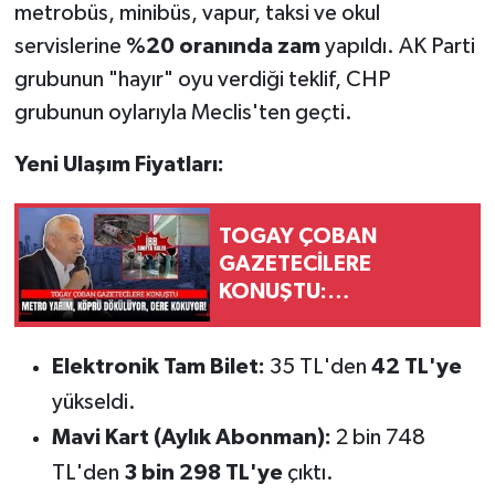
metrobüs, minibüs, vapur, taksi ve okul
servislerine
%20 oranında zam
yapıldı. AK Parti
grubunun "hayır" oyu verdiği teklif, CHP
grubunun oylarıyla Meclis'ten geçti.
Yeni Ulaşım Fiyatları:
TOGAY ÇOBAN
GAZETECİLERE
KONUŞTU:
ESENYURT'TA METRO
YARIM, KÖPRÜ
Elektronik Tam Bilet:
35 TL'den
42 TL'ye
DÖKÜLÜYOR, DERE
yükseldi.
KOKUYOR!
Mavi Kart (Aylık Abonman):
2 bin 748
TL'den
3 bin 298 TL'ye
çıktı.