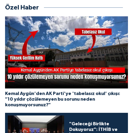
Özel Haber
Kemal Aygün'den AK Parti'ye 'tabelasız okul' çıkışı:
"10 yıldır çözülemeyen bu sorunu neden
konuşmuyorsunuz?"
"Geleceği Birlikte
Dokuyoruz": İTHİB ve