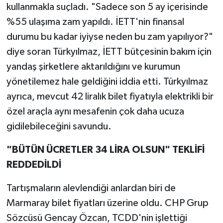
kullanmakla suçladı. "Sadece son 5 ay içerisinde
%55 ulaşıma zam yapıldı. İETT'nin finansal
durumu bu kadar iyiyse neden bu zam yapılıyor?"
diye soran Türkyılmaz, İETT bütçesinin bakım için
yandaş şirketlere aktarıldığını ve kurumun
yönetilemez hale geldiğini iddia etti. Türkyılmaz
ayrıca, mevcut 42 liralık bilet fiyatıyla elektrikli bir
özel araçla aynı mesafenin çok daha ucuza
gidilebileceğini savundu.
"BÜTÜN ÜCRETLER 34 LİRA OLSUN" TEKLİFİ
REDDEDİLDİ
Tartışmaların alevlendiği anlardan biri de
Marmaray bilet fiyatları üzerine oldu. CHP Grup
Sözcüsü Gencay Özcan, TCDD'nin işlettiği