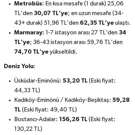
Metrobüs:
En kısa mesafe (1 durak) 25,06
TL'den
30,07 TL'ye
; en uzun mesafe (34-
43+ durak) 51,96 TL'den
62,35 TL'ye
ulaştı.
Marmaray:
1-7 istasyon arası 27 TL'den
34
TL'ye
; 36-43 istasyon arası 59,76 TL'den
74,70 TL'ye
yükseltildi.
Deniz Yolu:
Üsküdar-Eminönü:
53,20 TL
(Eski fiyat:
44,33 TL)
Kadıköy-Eminönü / Kadıköy-Beşiktaş:
59,28
TL
(Eski fiyat: 49,40 TL)
Bostancı-Adalar:
156,26 TL
(Eski fiyat:
130,22 TL)