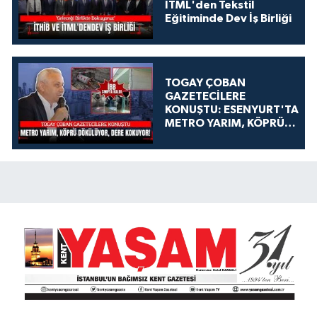
İTML'den Tekstil
Eğitiminde Dev İş Birliği
TOGAY ÇOBAN
GAZETECİLERE
KONUŞTU: ESENYURT'TA
METRO YARIM, KÖPRÜ
DÖKÜLÜYOR, DERE
KOKUYOR!