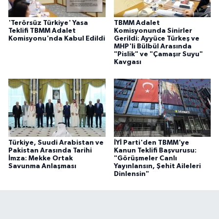
'Terörsüz Türkiye' Yasa
TBMM Adalet
Teklifi TBMM Adalet
Komisyonunda Sinirler
Komisyonu'nda Kabul Edildi
Gerildi: Ayyüce Türkeş ve
MHP'li Bülbül Arasında
"Pislik" ve "Çamaşır Suyu"
Kavgası
Türkiye, Suudi Arabistan ve
İYİ Parti'den TBMM'ye
Pakistan Arasında Tarihi
Kanun Teklifi Başvurusu:
İmza: Mekke Ortak
"Görüşmeler Canlı
Savunma Anlaşması
Yayınlansın, Şehit Aileleri
Dinlensin"