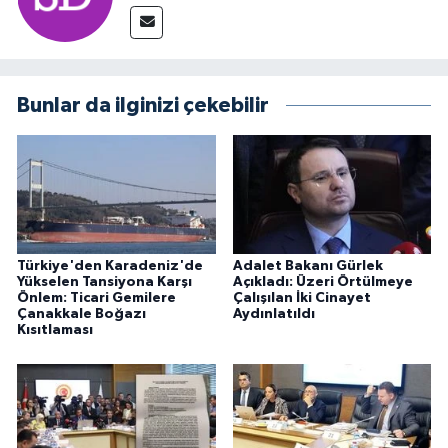
Bunlar da ilginizi çekebilir
Türkiye'den Karadeniz'de
Adalet Bakanı Gürlek
Yükselen Tansiyona Karşı
Açıkladı: Üzeri Örtülmeye
Önlem: Ticari Gemilere
Çalışılan İki Cinayet
Çanakkale Boğazı
Aydınlatıldı
Kısıtlaması