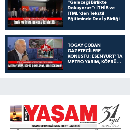
"Geleceği Birlikte
Dokuyoruz": İTHİB ve
İTML'den Tekstil
Eğitiminde Dev İş Birliği
TOGAY ÇOBAN
GAZETECİLERE
KONUŞTU: ESENYURT'TA
METRO YARIM, KÖPRÜ
DÖKÜLÜYOR, DERE
KOKUYOR!