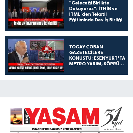
"Geleceği Birlikte
Dokuyoruz": İTHİB ve
İTML'den Tekstil
Eğitiminde Dev İş Birliği
TOGAY ÇOBAN
GAZETECİLERE
KONUŞTU: ESENYURT'TA
METRO YARIM, KÖPRÜ
DÖKÜLÜYOR, DERE
KOKUYOR!