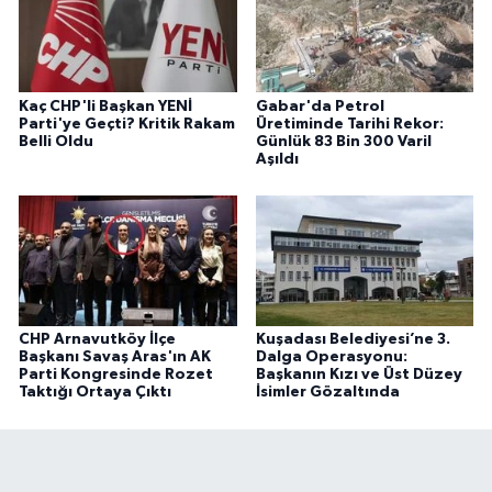
Kaç CHP'li Başkan YENİ
Gabar'da Petrol
Parti'ye Geçti? Kritik Rakam
Üretiminde Tarihi Rekor:
Belli Oldu
Günlük 83 Bin 300 Varil
Aşıldı
CHP Arnavutköy İlçe
Kuşadası Belediyesi’ne 3.
Başkanı Savaş Aras'ın AK
Dalga Operasyonu:
Parti Kongresinde Rozet
Başkanın Kızı ve Üst Düzey
Taktığı Ortaya Çıktı
İsimler Gözaltında