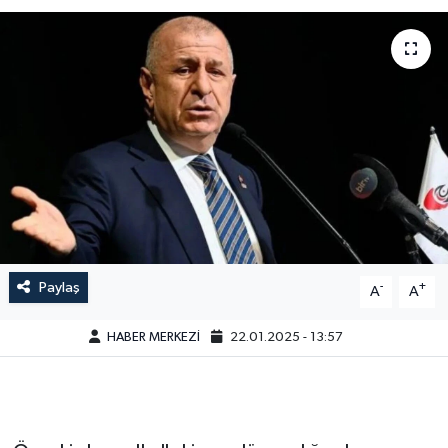
Paylaş
-
+
A
A
HABER MERKEZİ
22.01.2025 - 13:57