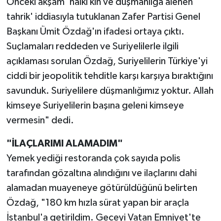
Önceki akşam 'halkı kin ve düşmanlığa alenen
tahrik' iddiasıyla tutuklanan Zafer Partisi Genel
Başkanı Ümit Özdağ'ın ifadesi ortaya çıktı.
Suçlamaları reddeden ve Suriyelilerle ilgili
açıklaması sorulan Özdağ, Suriyelilerin Türkiye'yi
ciddi bir jeopolitik tehditle karşı karşıya bıraktığını
savunduk. Suriyelilere düşmanlığımız yoktur. Allah
kimseye Suriyelilerin başına geleni kimseye
vermesin" dedi.
"İLAÇLARIMI ALAMADIM"
Yemek yediği restoranda çok sayıda polis
tarafından gözaltına alındığını ve ilaçlarını dahi
alamadan muayeneye götürüldüğünü belirten
Özdağ, "180 km hızla sürat yapan bir araçla
İstanbul'a getirildim. Geceyi Vatan Emniyet'te