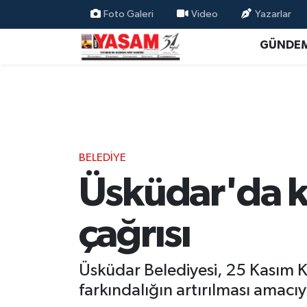
Foto Galeri
Video
Yazarlar
GÜNDE
BELEDİYE
Üsküdar'da k
çağrısı
Üsküdar Belediyesi, 25 Kasım 
farkındalığın artırılması amacı