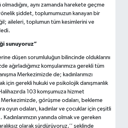
nü olmadığını, aynı zamanda harekete geçme
 yönelik şiddet, toplumumuzun kanayan bir
ğil; aileleri, toplumun tüm kesimlerini ve
dedi.
ği sunuyoruz”
ine düşen sorumluluğun bilincinde olduklarını
zde ağırladığımız komşularımıza gerekli tüm
anışma Merkezimizde de; kadınlarımızı
için gerekli hukuki ve psikolojik danışmanlık
 Halihazırda 103 komşumuza hizmet
 Merkezimizde, görüşme odaları, bekleme
a oyun odaları, kadınlar ve çocuklar için çeşitli
ut. Kadınlarımızın yanında olmak ve gereken
ralıksız olarak sürdürüyoruz.’’ şeklinde