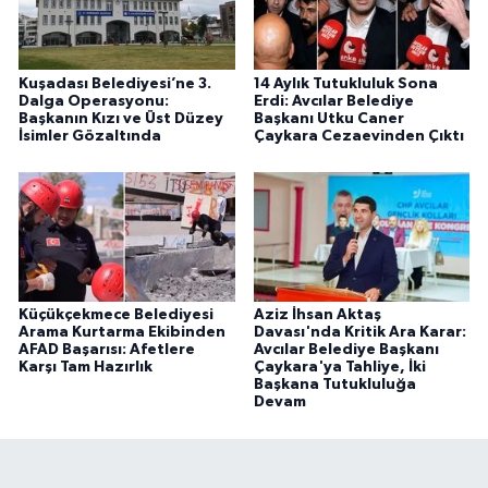
Kuşadası Belediyesi’ne 3.
14 Aylık Tutukluluk Sona
Dalga Operasyonu:
Erdi: Avcılar Belediye
Başkanın Kızı ve Üst Düzey
Başkanı Utku Caner
İsimler Gözaltında
Çaykara Cezaevinden Çıktı
Küçükçekmece Belediyesi
Aziz İhsan Aktaş
Arama Kurtarma Ekibinden
Davası'nda Kritik Ara Karar:
AFAD Başarısı: Afetlere
Avcılar Belediye Başkanı
Karşı Tam Hazırlık
Çaykara'ya Tahliye, İki
Başkana Tutukluluğa
Devam