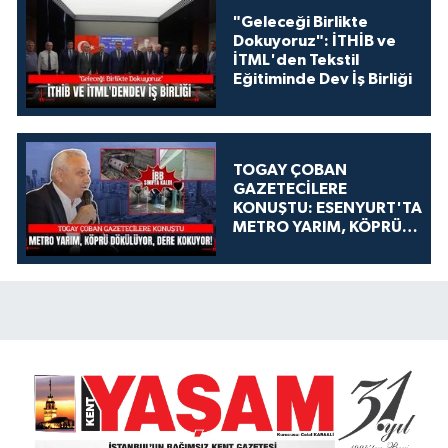
"Geleceği Birlikte
Dokuyoruz": İTHİB ve
İTML'den Tekstil
Eğitiminde Dev İş Birliği
TOGAY ÇOBAN
GAZETECİLERE
KONUŞTU: ESENYURT'TA
METRO YARIM, KÖPRÜ
DÖKÜLÜYOR, DERE
KOKUYOR!