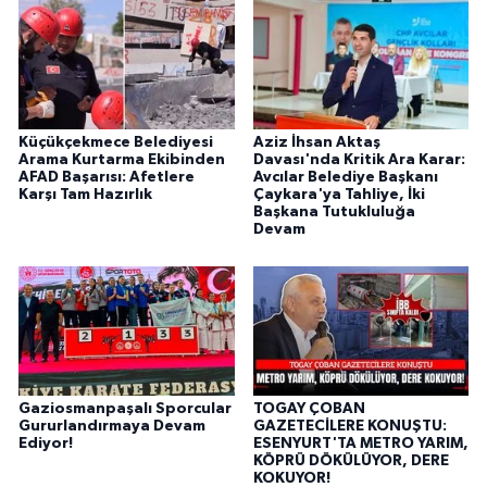
Küçükçekmece Belediyesi
Aziz İhsan Aktaş
Arama Kurtarma Ekibinden
Davası'nda Kritik Ara Karar:
AFAD Başarısı: Afetlere
Avcılar Belediye Başkanı
Karşı Tam Hazırlık
Çaykara'ya Tahliye, İki
Başkana Tutukluluğa
Devam
Gaziosmanpaşalı Sporcular
TOGAY ÇOBAN
Gururlandırmaya Devam
GAZETECİLERE KONUŞTU:
Ediyor!
ESENYURT'TA METRO YARIM,
KÖPRÜ DÖKÜLÜYOR, DERE
KOKUYOR!