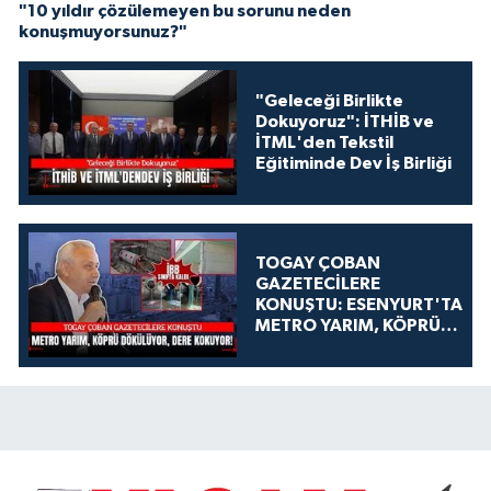
"10 yıldır çözülemeyen bu sorunu neden
konuşmuyorsunuz?"
"Geleceği Birlikte
Dokuyoruz": İTHİB ve
İTML'den Tekstil
Eğitiminde Dev İş Birliği
TOGAY ÇOBAN
GAZETECİLERE
KONUŞTU: ESENYURT'TA
METRO YARIM, KÖPRÜ
DÖKÜLÜYOR, DERE
KOKUYOR!