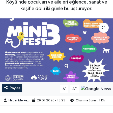
Köyü’nde çocukları ve aileleri eğlence, sanat ve
keşifle dolu iki günle buluşturuyor.
Paylaş
-
+
A
A
Haber Merkezi
29.01.2026 - 13:23
Okunma Süresi: 1 Dk