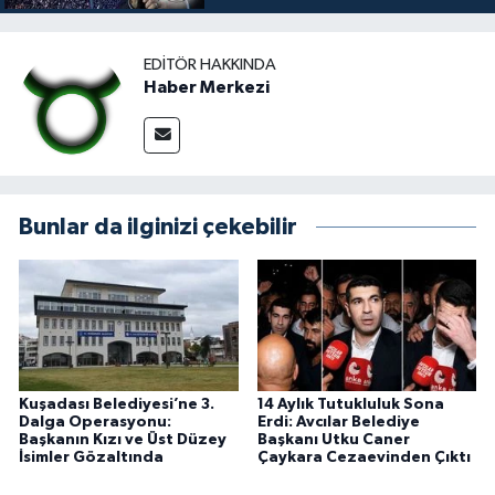
EDITÖR HAKKINDA
Haber Merkezi
Bunlar da ilginizi çekebilir
Kuşadası Belediyesi’ne 3.
14 Aylık Tutukluluk Sona
Dalga Operasyonu:
Erdi: Avcılar Belediye
Başkanın Kızı ve Üst Düzey
Başkanı Utku Caner
İsimler Gözaltında
Çaykara Cezaevinden Çıktı