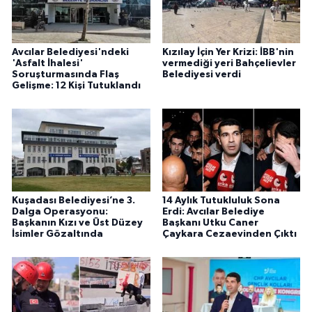
Avcılar Belediyesi'ndeki
Kızılay İçin Yer Krizi: İBB'nin
'Asfalt İhalesi'
vermediği yeri Bahçelievler
Soruşturmasında Flaş
Belediyesi verdi
Gelişme: 12 Kişi Tutuklandı
Kuşadası Belediyesi’ne 3.
14 Aylık Tutukluluk Sona
Dalga Operasyonu:
Erdi: Avcılar Belediye
Başkanın Kızı ve Üst Düzey
Başkanı Utku Caner
İsimler Gözaltında
Çaykara Cezaevinden Çıktı