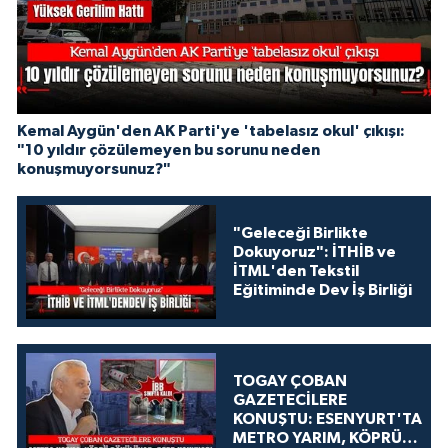
Kemal Aygün'den AK Parti'ye 'tabelasız okul' çıkışı:
"10 yıldır çözülemeyen bu sorunu neden
konuşmuyorsunuz?"
"Geleceği Birlikte
Dokuyoruz": İTHİB ve
İTML'den Tekstil
Eğitiminde Dev İş Birliği
TOGAY ÇOBAN
GAZETECİLERE
KONUŞTU: ESENYURT'TA
METRO YARIM, KÖPRÜ