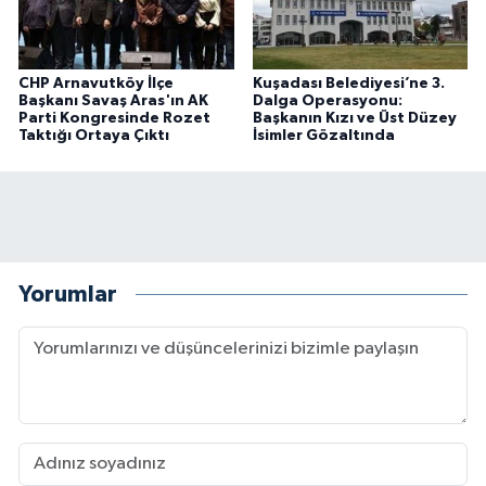
CHP Arnavutköy İlçe
Kuşadası Belediyesi’ne 3.
Başkanı Savaş Aras'ın AK
Dalga Operasyonu:
Parti Kongresinde Rozet
Başkanın Kızı ve Üst Düzey
Taktığı Ortaya Çıktı
İsimler Gözaltında
Yorumlar