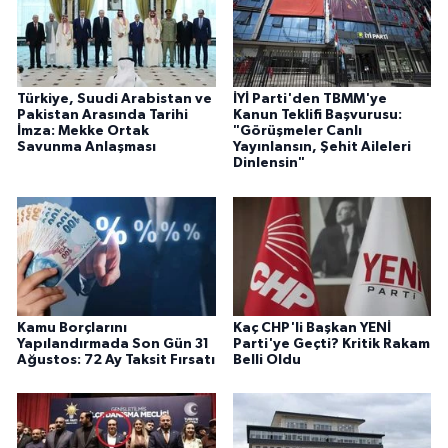
Türkiye, Suudi Arabistan ve
İYİ Parti'den TBMM'ye
Pakistan Arasında Tarihi
Kanun Teklifi Başvurusu:
İmza: Mekke Ortak
"Görüşmeler Canlı
Savunma Anlaşması
Yayınlansın, Şehit Aileleri
Dinlensin"
Kamu Borçlarını
Kaç CHP'li Başkan YENİ
Yapılandırmada Son Gün 31
Parti'ye Geçti? Kritik Rakam
Ağustos: 72 Ay Taksit Fırsatı
Belli Oldu