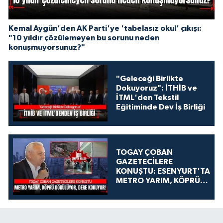
Kemal Aygün'den AK Parti'ye 'tabelasız okul' çıkışı:
"10 yıldır çözülemeyen bu sorunu neden
konuşmuyorsunuz?"
"Geleceği Birlikte
Dokuyoruz": İTHİB ve
İTML'den Tekstil
Eğitiminde Dev İş Birliği
TOGAY ÇOBAN
GAZETECİLERE
KONUŞTU: ESENYURT'TA
METRO YARIM, KÖPRÜ
DÖKÜLÜYOR, DERE
KOKUYOR!