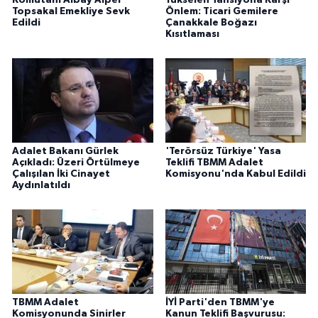
Komutanı Albay Alper
Yükselen Tansiyona Karşı
Topsakal Emekliye Sevk
Önlem: Ticari Gemilere
Edildi
Çanakkale Boğazı
Kısıtlaması
Adalet Bakanı Gürlek
'Terörsüz Türkiye' Yasa
Açıkladı: Üzeri Örtülmeye
Teklifi TBMM Adalet
Çalışılan İki Cinayet
Komisyonu'nda Kabul Edildi
Aydınlatıldı
TBMM Adalet
İYİ Parti'den TBMM'ye
Komisyonunda Sinirler
Kanun Teklifi Başvurusu: