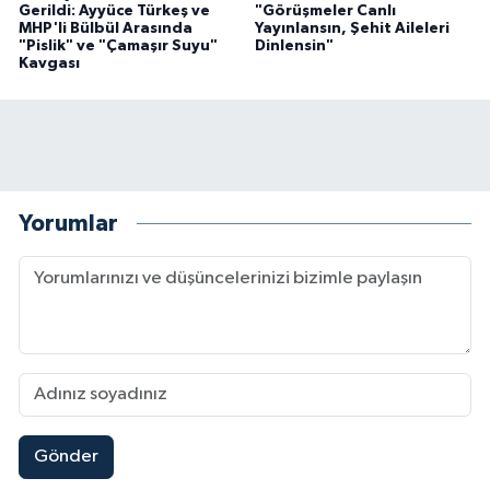
Gerildi: Ayyüce Türkeş ve
"Görüşmeler Canlı
MHP'li Bülbül Arasında
Yayınlansın, Şehit Aileleri
"Pislik" ve "Çamaşır Suyu"
Dinlensin"
Kavgası
Yorumlar
Gönder