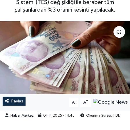
Sistemi (TES) değişikliği ile beraber tüm
çalışanlardan %3 oranın kesinti yapılacak.
Paylaş
-
+
A
A
Haber Merkezi
01.11.2025 - 14:45
Okunma Süresi: 1 Dk