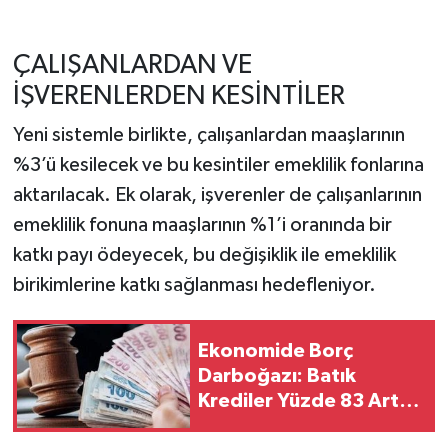
ÇALIŞANLARDAN VE
İŞVERENLERDEN KESİNTİLER
Yeni sistemle birlikte, çalışanlardan maaşlarının
%3’ü kesilecek ve bu kesintiler emeklilik fonlarına
aktarılacak. Ek olarak, işverenler de çalışanlarının
emeklilik fonuna maaşlarının %1’i oranında bir
katkı payı ödeyecek, bu değişiklik ile emeklilik
birikimlerine katkı sağlanması hedefleniyor.
Ekonomide Borç
Darboğazı: Batık
Krediler Yüzde 83 Arttı,
Bankalar İpoteklere El