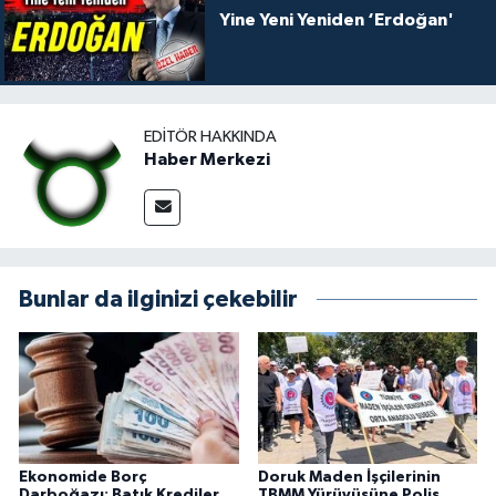
Yine Yeni Yeniden ‘Erdoğan'
EDITÖR HAKKINDA
Haber Merkezi
Bunlar da ilginizi çekebilir
Ekonomide Borç
Doruk Maden İşçilerinin
Darboğazı: Batık Krediler
TBMM Yürüyüşüne Polis