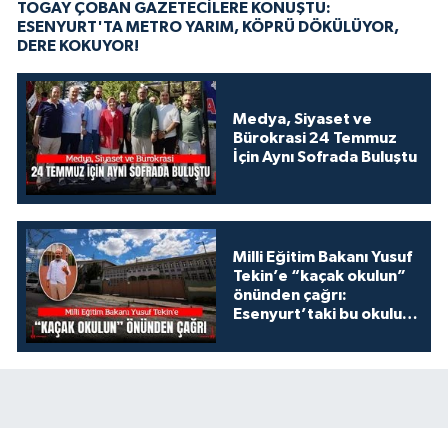
TOGAY ÇOBAN GAZETECİLERE KONUŞTU:
ESENYURT'TA METRO YARIM, KÖPRÜ DÖKÜLÜYOR,
DERE KOKUYOR!
Medya, Siyaset ve
Bürokrasi 24 Temmuz
İçin Aynı Sofrada Buluştu
Milli Eğitim Bakanı Yusuf
Tekin’e “kaçak okulun”
önünden çağrı:
Esenyurt’taki bu okulu
konuşalım!