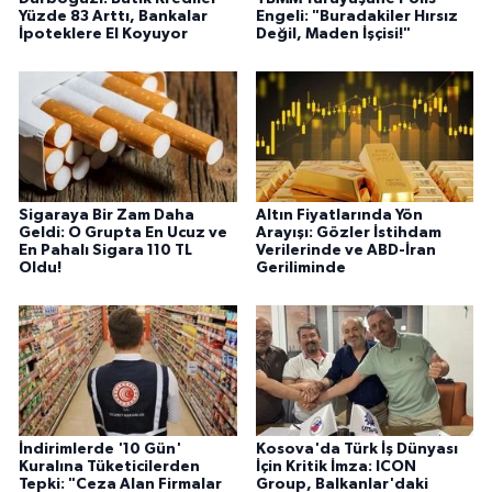
Yüzde 83 Arttı, Bankalar
Engeli: "Buradakiler Hırsız
İpoteklere El Koyuyor
Değil, Maden İşçisi!"
Sigaraya Bir Zam Daha
Altın Fiyatlarında Yön
Geldi: O Grupta En Ucuz ve
Arayışı: Gözler İstihdam
En Pahalı Sigara 110 TL
Verilerinde ve ABD-İran
Oldu!
Geriliminde
İndirimlerde '10 Gün'
Kosova'da Türk İş Dünyası
Kuralına Tüketicilerden
İçin Kritik İmza: ICON
Tepki: "Ceza Alan Firmalar
Group, Balkanlar'daki