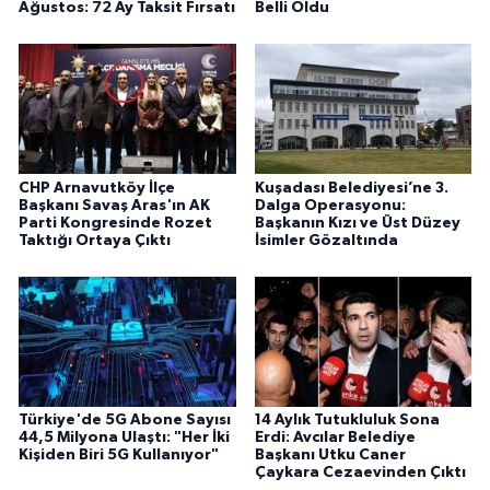
Ağustos: 72 Ay Taksit Fırsatı
Belli Oldu
CHP Arnavutköy İlçe
Kuşadası Belediyesi’ne 3.
Başkanı Savaş Aras'ın AK
Dalga Operasyonu:
Parti Kongresinde Rozet
Başkanın Kızı ve Üst Düzey
Taktığı Ortaya Çıktı
İsimler Gözaltında
Türkiye'de 5G Abone Sayısı
14 Aylık Tutukluluk Sona
44,5 Milyona Ulaştı: "Her İki
Erdi: Avcılar Belediye
Kişiden Biri 5G Kullanıyor"
Başkanı Utku Caner
Çaykara Cezaevinden Çıktı