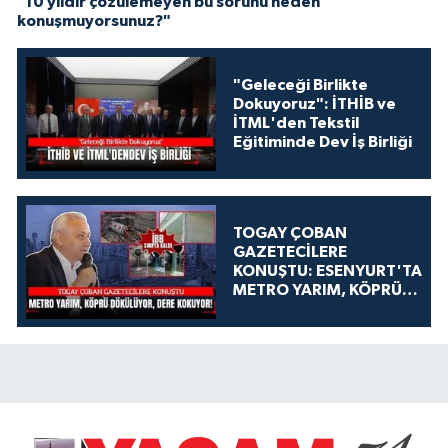
"10 yıldır çözülemeyen bu sorunu neden
konuşmuyorsunuz?"
"Geleceği Birlikte
Dokuyoruz": İTHİB ve
İTML'den Tekstil
Eğitiminde Dev İş Birliği
TOGAY ÇOBAN
GAZETECİLERE
KONUŞTU: ESENYURT'TA
METRO YARIM, KÖPRÜ
DÖKÜLÜYOR, DERE
KOKUYOR!