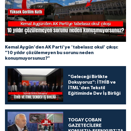
Kemal Aygün'den AK Parti'ye 'tabelasız okul' çıkışı:
"10 yıldır çözülemeyen bu sorunu neden
konuşmuyorsunuz?"
"Geleceği Birlikte
Dokuyoruz": İTHİB ve
İTML'den Tekstil
Eğitiminde Dev İş Birliği
TOGAY ÇOBAN
GAZETECİLERE