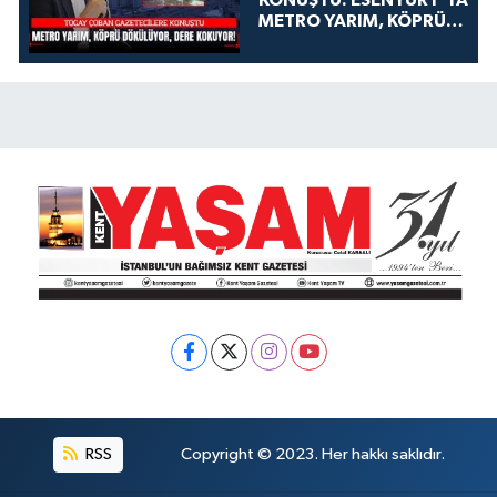
KONUŞTU: ESENYURT'TA
METRO YARIM, KÖPRÜ
DÖKÜLÜYOR, DERE
KOKUYOR!
RSS
Copyright © 2023. Her hakkı saklıdır.