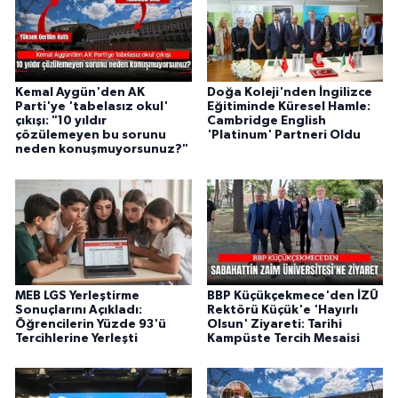
Kemal Aygün'den AK
Doğa Koleji'nden İngilizce
Parti'ye 'tabelasız okul'
Eğitiminde Küresel Hamle:
çıkışı: "10 yıldır
Cambridge English
çözülemeyen bu sorunu
'Platinum' Partneri Oldu
neden konuşmuyorsunuz?"
MEB LGS Yerleştirme
BBP Küçükçekmece'den İZÜ
Sonuçlarını Açıkladı:
Rektörü Küçük'e 'Hayırlı
Öğrencilerin Yüzde 93'ü
Olsun' Ziyareti: Tarihi
Tercihlerine Yerleşti
Kampüste Tercih Mesaisi