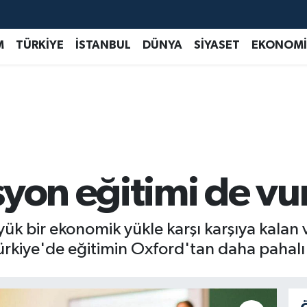
M
TÜRKİYE
İSTANBUL
DÜNYA
SİYASET
EKONOMİ
syon eğitimi de vu
k bir ekonomik yükle karşı karşıya kalan v
 Türkiye'de eğitimin Oxford'tan daha pahal