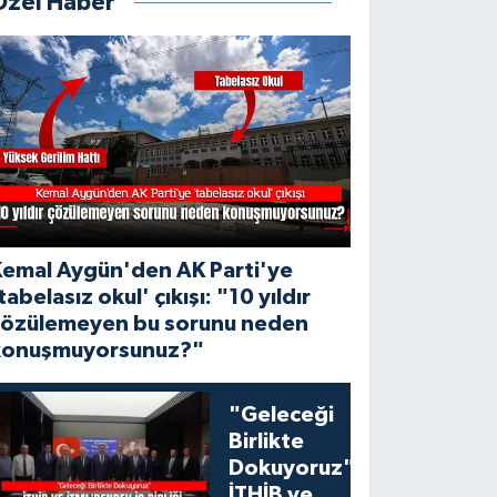
Özel Haber
Kemal Aygün'den AK Parti'ye
tabelasız okul' çıkışı: "10 yıldır
çözülemeyen bu sorunu neden
konuşmuyorsunuz?"
"Geleceği
Birlikte
Dokuyoruz":
İTHİB ve