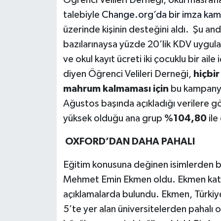
talebiyle
Change.org’da bir imza kamp
üzerinde kişinin desteğini aldı. Şu and
bazılarınaysa yüzde 20’lik KDV uygula
ve okul kayıt ücreti iki çocuklu bir ai
diyen Öğrenci Velileri Derneği,
hiçbi
mahrum kalmaması için
bu kampanyay
Ağustos başında açıkladığı verilere gör
yüksek olduğu ana grup
%104,80
ile
OXFORD’DAN DAHA PAHALI
Eğitim konusuna değinen isimlerden bi
Mehmet Emin Ekmen oldu. Ekmen katıl
açıklamalarda bulundu. Ekmen, Türkiye
5’te yer alan üniversitelerden pahalı 