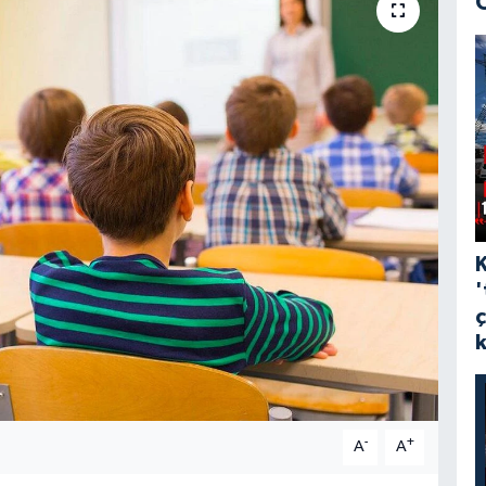
'
-
+
A
A