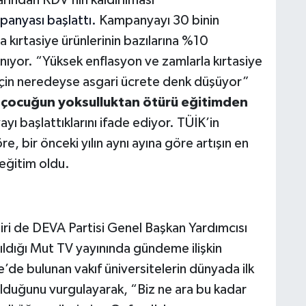
anyası başlattı.
Kampanyayı 30 binin
a kırtasiye ürünlerinin bazılarına %10
nıyor. “Yüksek enflasyon ve zamlarla kırtasiye
le için neredeyse asgari ücrete denk düşüyor”
r çocuğun yoksulluktan ötürü eğitimden
ı başlattıklarını ifade ediyor. TÜİK’in
e, bir önceki yılın aynı ayına göre artışın en
 eğitim oldu.
ri de DEVA Partisi Genel Başkan Yardımcısı
dığı Mut TV yayınında gündeme ilişkin
’de bulunan vakıf üniversitelerin dünyada ilk
olduğunu vurgulayarak, “Biz ne ara bu kadar