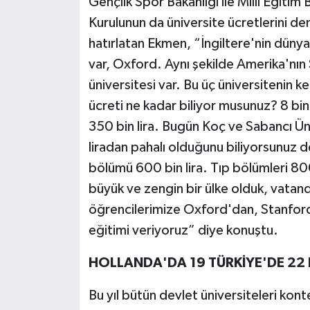
Gençlik Spor Bakanlığı ile Millî Eğitim
Kurulunun da üniversite ücretlerini de
hatırlatan Ekmen, “İngiltere'nin dünya 
var, Oxford. Aynı şekilde Amerika'nın
üniversitesi var. Bu üç üniversitenin ke
ücreti ne kadar biliyor musunuz? 8 bi
350 bin lira. Bugün Koç ve Sabancı Üni
liradan pahalı olduğunu biliyorsunuz d
bölümü 600 bin lira. Tıp bölümleri 800 
büyük ve zengin bir ülke olduk, vatand
öğrencilerimize Oxford'dan, Stanford
eğitimi veriyoruz” diye konuştu.
HOLLANDA'DA 19 TÜRKİYE'DE 22 
Bu yıl bütün devlet üniversiteleri konte