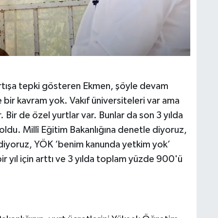
 artışa tepki gösteren Ekmen, şöyle devam
e bir kavram yok. Vakıf üniversiteleri var ama
r. Bir de özel yurtlar var. Bunlar da son 3 yılda
ldu. Millî Eğitim Bakanlığına denetle diyoruz,
 diyoruz, YÖK ‘benim kanunda yetkim yok’
r yıl için arttı ve 3 yılda toplam yüzde 900'ü