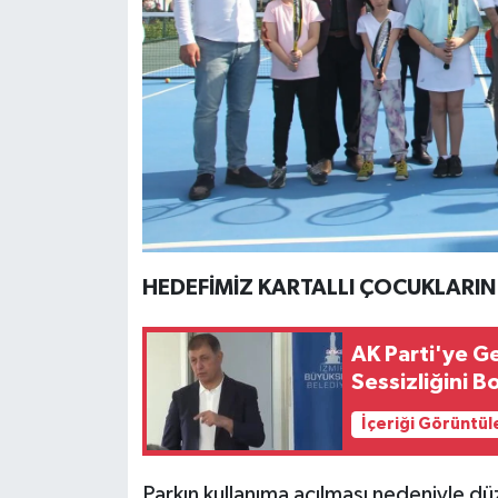
HEDEFİMİZ KARTALLI ÇOCUKLARI
AK Parti'ye G
Sessizliğini 
İçeriği Görüntül
Parkın kullanıma açılması nedeniyle düz