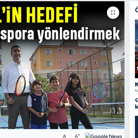
'
-
+
A
A