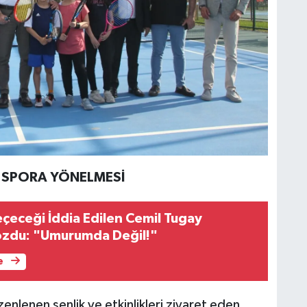
N SPORA YÖNELMESİ
eçeceği İddia Edilen Cemil Tugay
Bozdu: "Umurumda Değil!"
e
enlenen şenlik ve etkinlikleri ziyaret eden