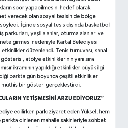
kların spor yapabilmesini hedef olarak
zmet verecek olan sosyal tesisin de bölge
 söyledi. İçinde sosyal tesis dışında basketbol
ş parkurları, yeşil alanlar, oturma alanları ve
zmete girmesi nedeniyle Kartal Belediyesi
tkinlikler düzenlendi. Tenis turnuvası, sanal
terisi, atölye etkinliklerinin yanı sıra
sır ikramının yapıldığı etkinlikler büyük ilgi
iği parkta gün boyunca çeşitli etkinlikler
müthiş bir gösteri gerçekleştirdi.
CULARIN YETİŞMESİNİ ARZU EDİYORUZ”
ediye edilirken parkı ziyaret eden Yüksel, hem
 parkta dinlenen mahalle sakinleriyle sohbet