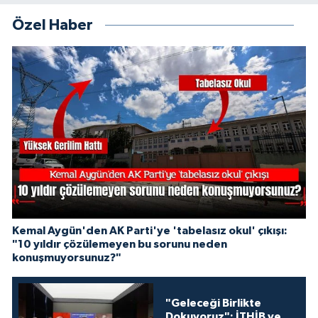
Özel Haber
Kemal Aygün'den AK Parti'ye 'tabelasız okul' çıkışı:
"10 yıldır çözülemeyen bu sorunu neden
konuşmuyorsunuz?"
"Geleceği Birlikte
Dokuyoruz": İTHİB ve