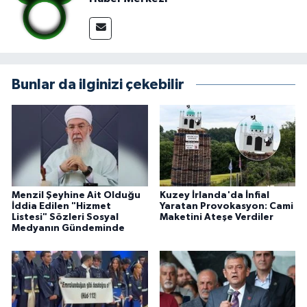
Bunlar da ilginizi çekebilir
Menzil Şeyhine Ait Olduğu
Kuzey İrlanda'da İnfial
İddia Edilen "Hizmet
Yaratan Provokasyon: Cami
Listesi" Sözleri Sosyal
Maketini Ateşe Verdiler
Medyanın Gündeminde