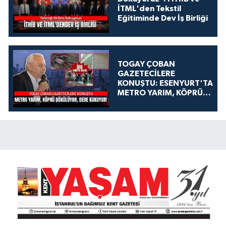
İTML'den Tekstil
Eğitiminde Dev İş Birliği
TOGAY ÇOBAN
GAZETECİLERE
KONUŞTU: ESENYURT'TA
METRO YARIM, KÖPRÜ
DÖKÜLÜYOR, DERE
KOKUYOR!