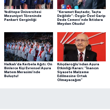
Yeditepe Üniversitesi
"Keramet Baştadır, Taçta
Mezuniyet Töreninde
Değildir": Özgür Özel Garip
Pankart Gerginliği
Dede Cemevi'nde İktidara
Meydan Okudu!
Halkalı’da Kerbela Ağıtı: On
Kılıçdaroğlu’ndan Aşura
Binlerce Kişi Evrensel Aşura
Etkinliği Kararı: "İnancın
Matem Merasimi’nde
Siyasete Malzeme
Buluştu!
Edilmesine Ortak
Olmayacağım"