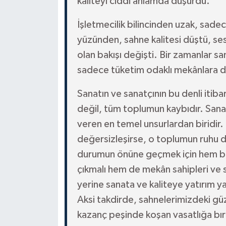
kaliteyi ciddi anlamda düşürdü.
İşletmecilik bilincinden uzak, sade
yüzünden, sahne kalitesi düştü, se
olan bakışı değişti. Bir zamanlar sa
sadece tüketim odaklı mekânlara 
Sanatın ve sanatçının bu denli itiba
değil, tüm toplumun kaybıdır. Sana
veren en temel unsurlardan biridir
değersizleşirse, o toplumun ruhu
durumun önüne geçmek için hem biz
çıkmalı hem de mekân sahipleri ve s
yerine sanata ve kaliteye yatırım y
Aksi takdirde, sahnelerimizdeki güz
kazanç peşinde koşan vasatlığa bı