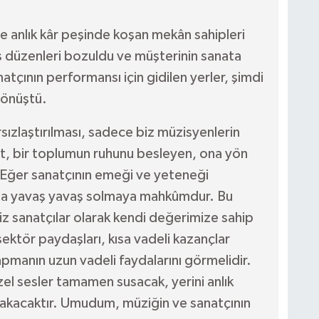
ce anlık kâr peşinde koşan mekân sahipleri
s düzenleri bozuldu ve müşterinin sanata
natçının performansı için gidilen yerler, şimdi
dönüştü.
rsızlaştırılması, sadece biz müzisyenlerin
t, bir toplumun ruhunu besleyen, ona yön
. Eğer sanatçının emeği ve yeteneği
 da yavaş yavaş solmaya mahkûmdur. Bu
 sanatçılar olarak kendi değerimize sahip
ektör paydaşları, kısa vadeli kazançlar
apmanın uzun vadeli faydalarını görmelidir.
el sesler tamamen susacak, yerini anlık
rakacaktır. Umudum, müziğin ve sanatçının