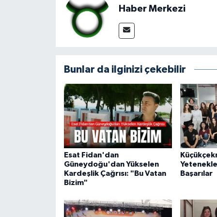
Haber Merkezi
Bunlar da ilginizi çekebilir
Esat Fidan'dan
Küçükçek
Güneydoğu'dan Yükselen
Yetenekle
Kardeşlik Çağrısı: "Bu Vatan
Başarılar
Bizim"