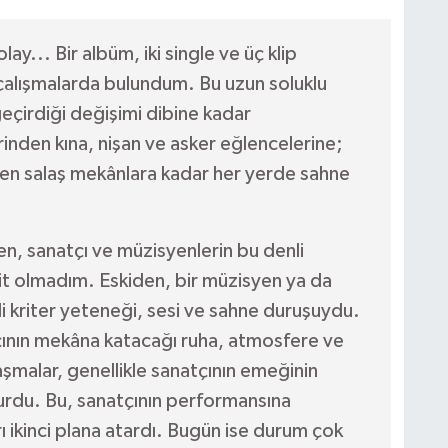
ay... Bir albüm, iki single ve üç klip
 çalışmalarda bulundum. Bu uzun soluklu
eçirdiği değişimi dibine kadar
nden kına, nişan ve asker eğlencelerine;
 en salaş mekânlara kadar her yerde sahne
, sanatçı ve müzisyenlerin bu denli
hit olmadım. Eskiden, bir müzisyen ya da
li kriter yeteneği, sesi ve sahne duruşuydu.
ının mekâna katacağı ruha, atmosfere ve
aşmalar, genellikle sanatçının emeğinin
lurdu. Bu, sanatçının performansına
rı ikinci plana atardı. Bugün ise durum çok