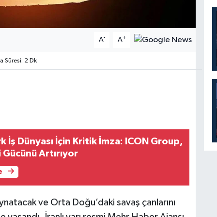
-
+
A
A
Süresi: 2 Dk
 İş Dünyası İçin Kritik İmza: ICON Group,
i Gücünü Artırıyor
e
oynatacak ve Orta Doğu’daki savaş çanlarını
e yaşandı. İranlı yarı resmi Mehr Haber Ajansı,