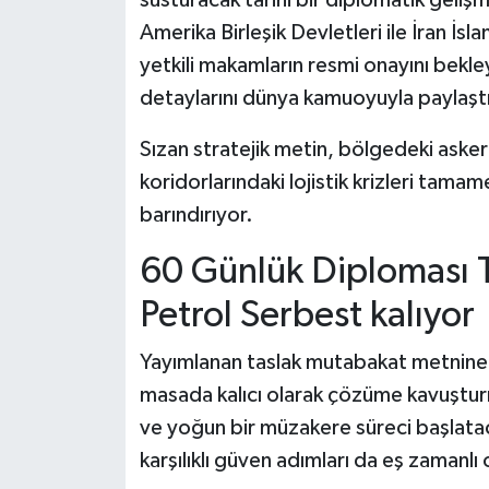
Amerika Birleşik Devletleri ile İran İsl
yetkili makamların resmi onayını bekl
detaylarını dünya kamuoyuyla paylaştı
Sızan stratejik metin, bölgedeki askeri 
koridorlarındaki lojistik krizleri tam
barındırıyor.
60 Günlük Diploması Tr
Petrol Serbest kalıyor
Yayımlanan taslak mutabakat metnine g
masada kalıcı olarak çözüme kavuştu
ve yoğun bir müzakere süreci başlataca
karşılıklı güven adımları da eş zamanlı