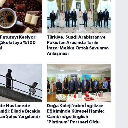
i Faturayı Kesiyor:
Türkiye, Suudi Arabistan ve
Çikolataya %100
Pakistan Arasında Tarihi
!
İmza: Mekke Ortak Savunma
Anlaşması
'de Hastanede
Doğa Koleji'nden İngilizce
aniği: Elinde Bıçakla
Eğitiminde Küresel Hamle:
an Şahıs Yargılandı
Cambridge English
'Platinum' Partneri Oldu