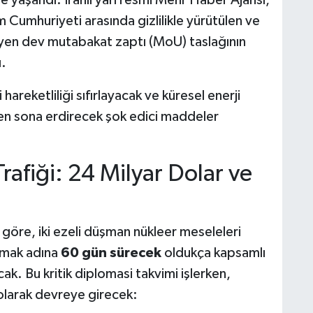
am Cumhuriyeti arasında gizlilikle yürütülen ve
eyen dev mutabakat zaptı (MoU) taslağının
.
hareketliliği sıfırlayacak ve küresel enerji
amen sona erdirecek şok edici maddeler
afiği: 24 Milyar Dolar ve
öre, iki ezeli düşman nükleer meseleleri
rmak adına
60 gün sürecek
oldukça kapsamlı
k. Bu kritik diplomasi takvimi işlerken,
 olarak devreye girecek: