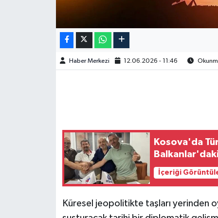
Haber Merkezi
12.06.2026 - 11:46
Okunma 
Kosova'da Türk
Balkanlar'dak
İçeriği Görüntül
Küresel jeopolitikte taşları yerinden 
susturacak tarihi bir diplomatik gelişm