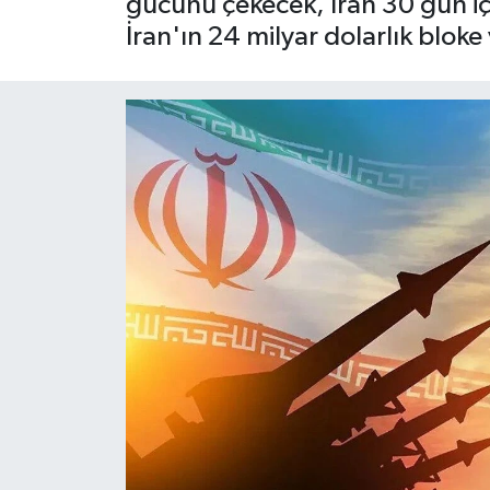
gücünü çekecek, İran 30 gün i
İran'ın 24 milyar dolarlık bloke 