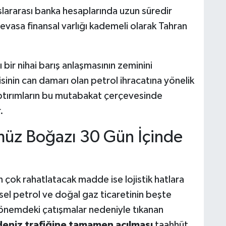
uslararası banka hesaplarında uzun süredir
evasa finansal varlığı kademeli olarak Tahran
 bir nihai barış anlaşmasının zeminini
inin can damarı olan petrol ihracatına yönelik
aptırımların bu mutabakat çerçevesinde
.
müz Boğazı 30 Gün İçinde
en çok rahatlatacak madde ise lojistik hatlara
sel petrol ve doğal gaz ticaretinin beşte
 dönemdeki çatışmalar nedeniyle tıkanan
deniz trafiğine tamamen açılması
taahhüt