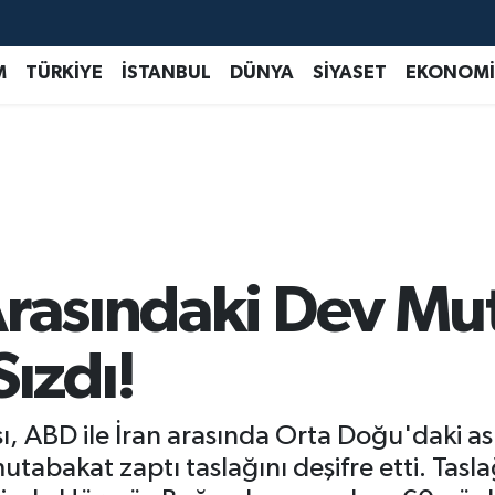
M
TÜRKİYE
İSTANBUL
DÜNYA
SİYASET
EKONOMİ
Arasındaki Dev Mu
Sızdı!
, ABD ile İran arasında Orta Doğu'daki ask
utabakat zaptı taslağını deşifre etti. Tas