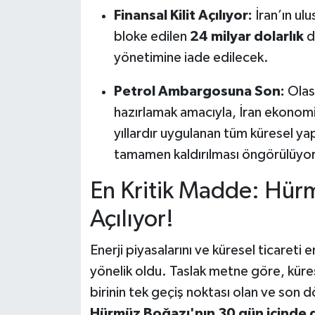
Finansal Kilit Açılıyor:
İran’ın ul
bloke edilen
24 milyar dolarlık
d
yönetimine iade edilecek.
Petrol Ambargosuna Son:
Olası
hazırlamak amacıyla, İran ekonomis
yıllardır uygulanan tüm küresel y
tamamen kaldırılması öngörülüyor
En Kritik Madde: Hür
Açılıyor!
Enerji piyasalarını ve küresel ticareti 
yönelik oldu. Taslak metne göre, küre
birinin tek geçiş noktası olan ve son
Hürmüz Boğazı'nın 30 gün içinde 