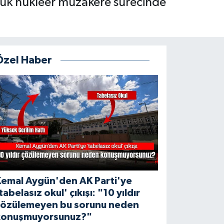
lük nükleer müzakere sürecinde
Özel Haber
Kemal Aygün'den AK Parti'ye
tabelasız okul' çıkışı: "10 yıldır
çözülemeyen bu sorunu neden
konuşmuyorsunuz?"