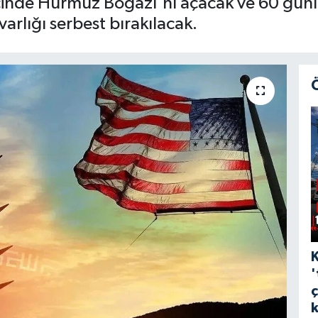
çinde Hürmüz Boğazı'nı açacak ve 60 gün
varlığı serbest bırakılacak.
'