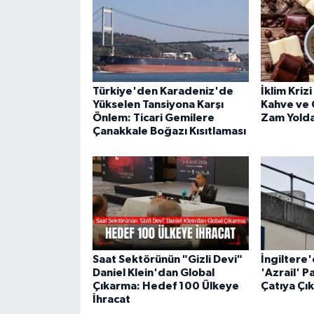
Türkiye'den Karadeniz'de
İklim Kriz
Yükselen Tansiyona Karşı
Kahve ve 
Önlem: Ticari Gemilere
Zam Yolda
Çanakkale Boğazı Kısıtlaması
Saat Sektörünün "Gizli Devi"
İngiltere
Daniel Klein'dan Global
'Azrail' P
Çıkarma: Hedef 100 Ülkeye
Çatıya Çık
İhracat