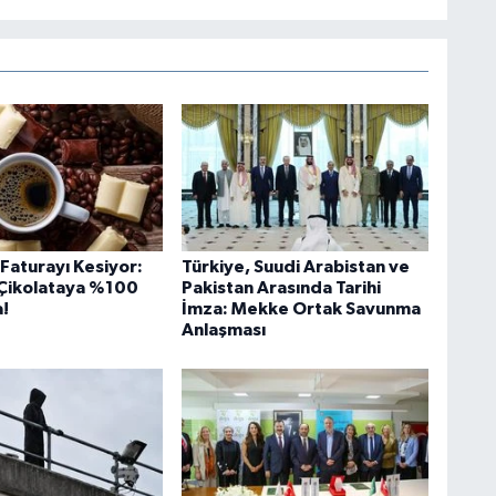
i Faturayı Kesiyor:
Türkiye, Suudi Arabistan ve
Çikolataya %100
Pakistan Arasında Tarihi
!
İmza: Mekke Ortak Savunma
Anlaşması