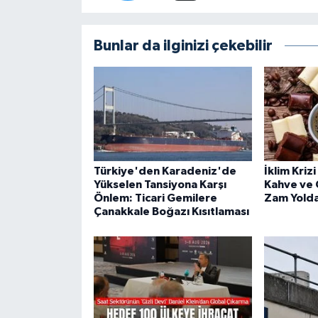
Bunlar da ilginizi çekebilir
Türkiye'den Karadeniz'de
İklim Kriz
Yükselen Tansiyona Karşı
Kahve ve 
Önlem: Ticari Gemilere
Zam Yolda
Çanakkale Boğazı Kısıtlaması