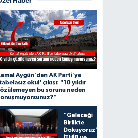
Özel Haber
Kemal Aygün'den AK Parti'ye
tabelasız okul' çıkışı: "10 yıldır
çözülemeyen bu sorunu neden
konuşmuyorsunuz?"
"Geleceği
Birlikte
Dokuyoruz":
İTHİB ve