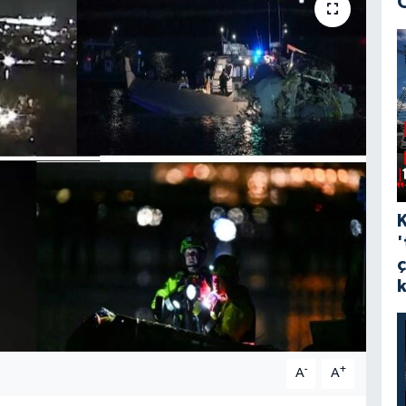
'
-
+
A
A