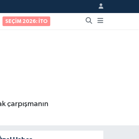
SEÇİM 2026: İTO
çak çarpışmanın