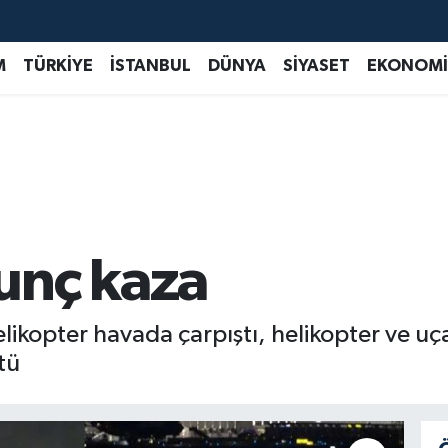
M
TÜRKİYE
İSTANBUL
DÜNYA
SİYASET
EKONOMİ
unç kaza
elikopter havada çarpıştı, helikopter ve u
tü