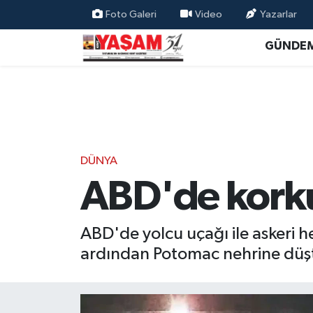
Foto Galeri
Video
Yazarlar
GÜNDE
DÜNYA
ABD'de kork
ABD'de yolcu uçağı ile askeri h
ardından Potomac nehrine düş