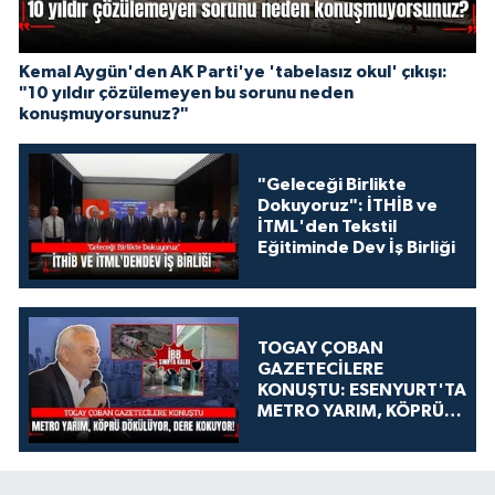
Kemal Aygün'den AK Parti'ye 'tabelasız okul' çıkışı:
"10 yıldır çözülemeyen bu sorunu neden
konuşmuyorsunuz?"
"Geleceği Birlikte
Dokuyoruz": İTHİB ve
İTML'den Tekstil
Eğitiminde Dev İş Birliği
TOGAY ÇOBAN
GAZETECİLERE
KONUŞTU: ESENYURT'TA
METRO YARIM, KÖPRÜ
DÖKÜLÜYOR, DERE
KOKUYOR!