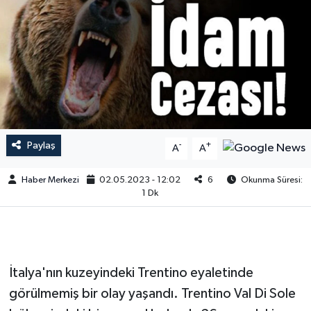
Paylaş
-
+
A
A
Haber Merkezi
02.05.2023 - 12:02
6
Okunma Süresi:
1 Dk
İtalya'nın kuzeyindeki Trentino eyaletinde
görülmemiş bir olay yaşandı. Trentino Val Di Sole