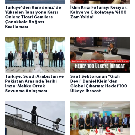
Türkiye'den Karadeniz'de
İklim Krizi Faturayı Kesiyor:
Yükselen Tansiyona Karşı
Kahve ve Çikolataya %100
Önlem: Ticari Gemilere
Zam Yolda!
Çanakkale Boğazı
Kısıtlaması
Türkiye, Suudi Arabistan ve
Saat Sektörünün "Gizli
Pakistan Arasında Tarihi
Devi" Daniel Klein'dan
İmza: Mekke Ortak
Global Çıkarma: Hedef 100
Savunma Anlaşması
Ülkeye İhracat