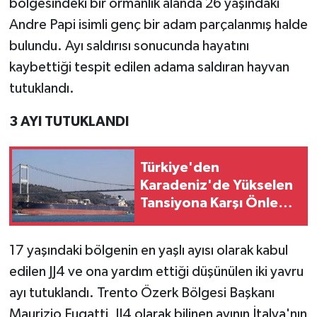
bölgesindeki bir ormanlık alanda 26 yaşındaki
Andre Papi isimli genç bir adam parçalanmış halde
bulundu. Ayı saldırısı sonucunda hayatını
kaybettiği tespit edilen adama saldıran hayvan
tutuklandı.
3 AYI TUTUKLANDI
Türkiye'den
Karadeniz'de Yükselen
Tansiyona Karşı Önlem:
Ticari Gemilere
Çanakkale Boğazı
17 yaşındaki bölgenin en yaşlı ayısı olarak kabul
Kısıtlaması
edilen JJ4 ve ona yardım ettiği düşünülen iki yavru
ayı tutuklandı. Trento Özerk Bölgesi Başkanı
Maurizio Fugatti, JJ4 olarak bilinen ayının İtalya'nın