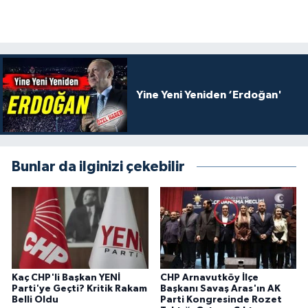
Yine Yeni Yeniden ‘Erdoğan'
Bunlar da ilginizi çekebilir
Kaç CHP'li Başkan YENİ
CHP Arnavutköy İlçe
Parti'ye Geçti? Kritik Rakam
Başkanı Savaş Aras'ın AK
Belli Oldu
Parti Kongresinde Rozet