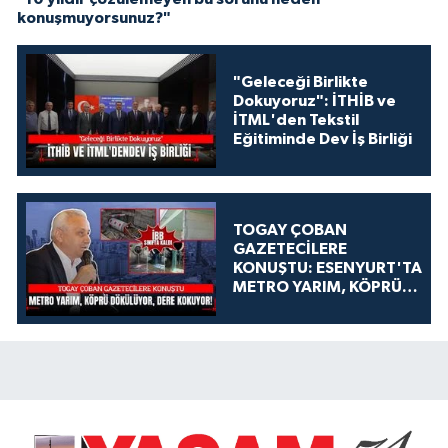
konuşmuyorsunuz?"
"Geleceği Birlikte
Dokuyoruz": İTHİB ve
İTML'den Tekstil
Eğitiminde Dev İş Birliği
TOGAY ÇOBAN
GAZETECİLERE
KONUŞTU: ESENYURT'TA
METRO YARIM, KÖPRÜ
DÖKÜLÜYOR, DERE
KOKUYOR!