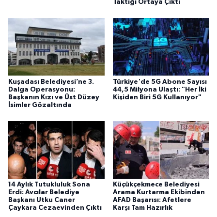
Taktığı Ortaya Çıktı
Kuşadası Belediyesi’ne 3.
Türkiye'de 5G Abone Sayısı
Dalga Operasyonu:
44,5 Milyona Ulaştı: "Her İki
Başkanın Kızı ve Üst Düzey
Kişiden Biri 5G Kullanıyor"
İsimler Gözaltında
14 Aylık Tutukluluk Sona
Küçükçekmece Belediyesi
Erdi: Avcılar Belediye
Arama Kurtarma Ekibinden
Başkanı Utku Caner
AFAD Başarısı: Afetlere
Çaykara Cezaevinden Çıktı
Karşı Tam Hazırlık