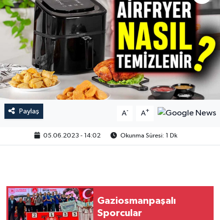
Paylaş
-
+
A
A
05.06.2023 - 14:02
Okunma Süresi: 1 Dk
Gaziosmanpaşalı
Sporcular