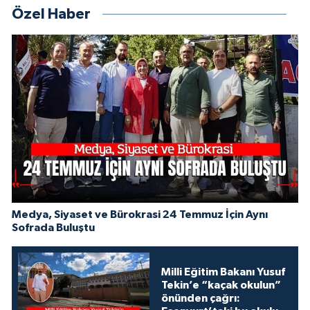
Özel Haber
Medya, Siyaset ve Bürokrasi 24 Temmuz İçin Aynı
Sofrada Buluştu
Milli Eğitim Bakanı Yusuf
Tekin’e “kaçak okulun”
önünden çağrı: