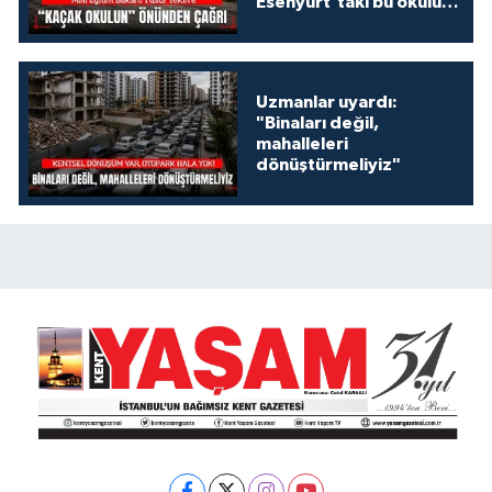
Esenyurt’taki bu okulu
konuşalım!
Uzmanlar uyardı:
"Binaları değil,
mahalleleri
dönüştürmeliyiz"