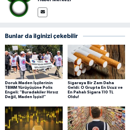
Bunlar da ilginizi çekebilir
Doruk Maden İşçilerinin
Sigaraya Bir Zam Daha
TBMM Yürüyüşüne Polis
Geldi: O Grupta En Ucuz ve
Engeli: "Buradakiler Hırsız
En Pahalı Sigara 110 TL
Değil, Maden İşçisi!"
Oldu!