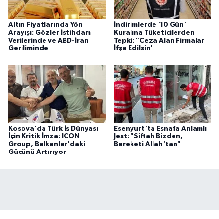
Altın Fiyatlarında Yön
İndirimlerde '10 Gün'
Arayışı: Gözler İstihdam
Kuralına Tüketicilerden
Verilerinde ve ABD-İran
Tepki: "Ceza Alan Firmalar
Geriliminde
İfşa Edilsin"
Kosova'da Türk İş Dünyası
Esenyurt'ta Esnafa Anlamlı
İçin Kritik İmza: ICON
Jest: "Siftah Bizden,
Group, Balkanlar'daki
Bereketi Allah'tan"
Gücünü Artırıyor