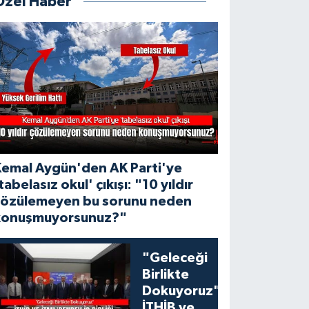
Özel Haber
Kemal Aygün'den AK Parti'ye
tabelasız okul' çıkışı: "10 yıldır
çözülemeyen bu sorunu neden
konuşmuyorsunuz?"
"Geleceği
Birlikte
Dokuyoruz":
İTHİB ve