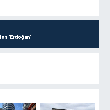
iden ‘Erdoğan'