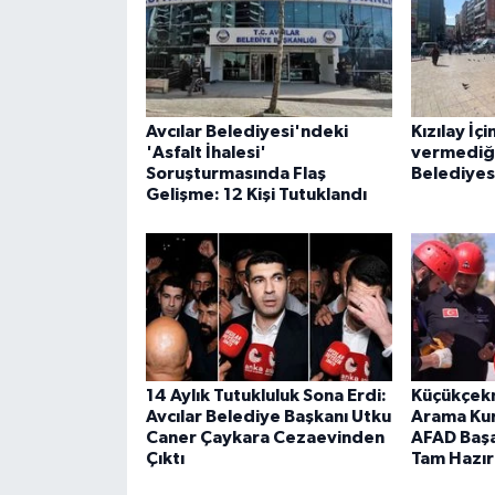
Avcılar Belediyesi'ndeki
Kızılay İçi
'Asfalt İhalesi'
vermediği
Soruşturmasında Flaş
Belediyes
Gelişme: 12 Kişi Tutuklandı
14 Aylık Tutukluluk Sona Erdi:
Küçükçek
Avcılar Belediye Başkanı Utku
Arama Kur
Caner Çaykara Cezaevinden
AFAD Başar
Çıktı
Tam Hazır