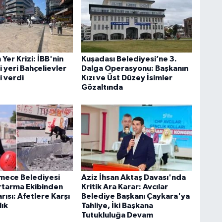
n Yer Krizi: İBB'nin
Kuşadası Belediyesi’ne 3.
 yeri Bahçelievler
Dalga Operasyonu: Başkanın
i verdi
Kızı ve Üst Düzey İsimler
Gözaltında
mece Belediyesi
Aziz İhsan Aktaş Davası'nda
tarma Ekibinden
Kritik Ara Karar: Avcılar
ısı: Afetlere Karşı
Belediye Başkanı Çaykara'ya
lık
Tahliye, İki Başkana
Tutukluluğa Devam