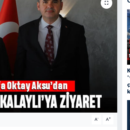
'
-
+
A
A