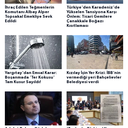
İhraç Edilen Teğmenlerin
Türkiye'den Karadeniz'de
Komutanı Albay Alper
Yükselen Tansiyona Karşı
Topsakal Emekliye Sevk
Önlem: Ticari Gemilere
Edildi
Çanakkale Boğazı
Kısıtlaması
Yargıtay'dan Emsal Karar:
Kızılay İçin Yer Krizi: İBB'nin
Boşanmada 'Ter Kokusu'
vermediği yeri Bahçelievler
Tam Kusur Sayıldı!
Belediyesi verdi