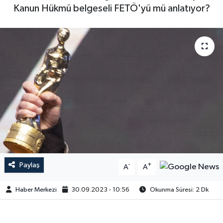
Kanun Hükmü belgeseli FETÖ'yü mü anlatıyor?
Paylaş
-
+
A
A
Haber Merkezi
30.09.2023 - 10:56
Okunma Süresi: 2 Dk