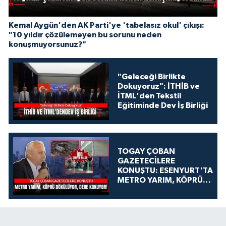
Kemal Aygün'den AK Parti'ye 'tabelasız okul' çıkışı:
"10 yıldır çözülemeyen bu sorunu neden
konuşmuyorsunuz?"
"Geleceği Birlikte
Dokuyoruz": İTHİB ve
İTML'den Tekstil
Eğitiminde Dev İş Birliği
TOGAY ÇOBAN
GAZETECİLERE
KONUŞTU: ESENYURT'TA
METRO YARIM, KÖPRÜ
DÖKÜLÜYOR, DERE
KOKUYOR!