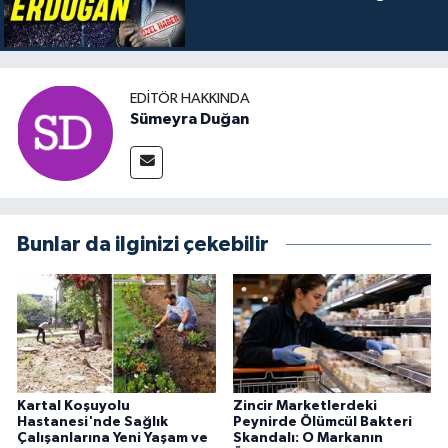
EDITÖR HAKKINDA
Sümeyra Duğan
Bunlar da ilginizi çekebilir
Kartal Koşuyolu
Zincir Marketlerdeki
Hastanesi'nde Sağlık
Peynirde Ölümcül Bakteri
Çalışanlarına Yeni Yaşam ve
Skandalı: O Markanın