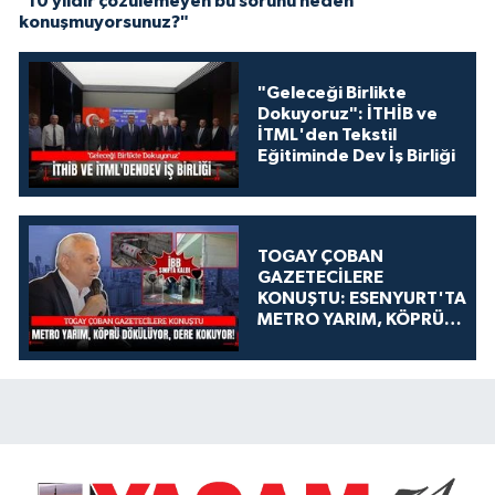
"10 yıldır çözülemeyen bu sorunu neden
konuşmuyorsunuz?"
"Geleceği Birlikte
Dokuyoruz": İTHİB ve
İTML'den Tekstil
Eğitiminde Dev İş Birliği
TOGAY ÇOBAN
GAZETECİLERE
KONUŞTU: ESENYURT'TA
METRO YARIM, KÖPRÜ
DÖKÜLÜYOR, DERE
KOKUYOR!