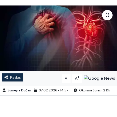
Paylaş
-
+
A
A
Sümeyra Duğan
07.02.2026 - 14:57
Okunma Süresi: 2 Dk