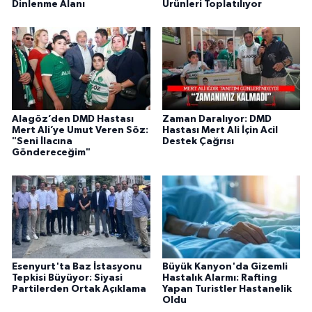
Dinlenme Alanı
Ürünleri Toplatılıyor
Alagöz’den DMD Hastası
Zaman Daralıyor: DMD
Mert Ali’ye Umut Veren Söz:
Hastası Mert Ali İçin Acil
"Seni İlacına
Destek Çağrısı
Göndereceğim"
Esenyurt'ta Baz İstasyonu
Büyük Kanyon'da Gizemli
Tepkisi Büyüyor: Siyasi
Hastalık Alarmı: Rafting
Partilerden Ortak Açıklama
Yapan Turistler Hastanelik
Oldu