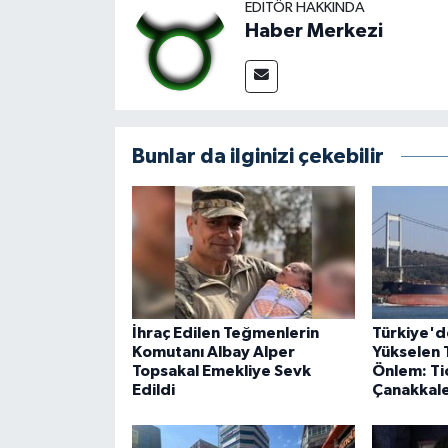
EDITÖR HAKKINDA
Haber Merkezi
Bunlar da ilginizi çekebilir
İhraç Edilen Teğmenlerin
Türkiye'd
Komutanı Albay Alper
Yükselen 
Topsakal Emekliye Sevk
Önlem: Ti
Edildi
Çanakkale