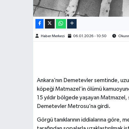
Haber Merkezi
06.01.2026 - 10:50
Okunma
Ankara’nın Demetevler semtinde, uzun
köpeği Matmazel’in ölümü kamuoyunda
15 yıldır bölgede yaşayan Matmazel,
Demetevler Metrosu’na girdi.
Görgü tanıklarının iddialarına göre, m
tarafından sopalarla uzaklaştırılmak i