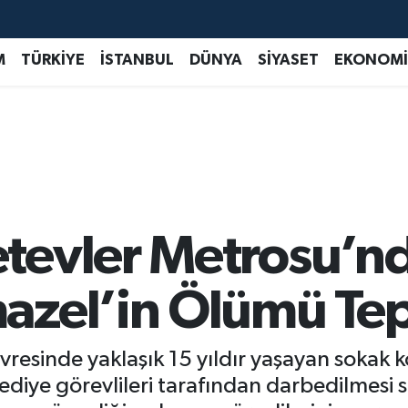
M
TÜRKİYE
İSTANBUL
DÜNYA
SİYASET
EKONOMİ
tevler Metrosu’n
zel’in Ölümü Tep
esinde yaklaşık 15 yıldır yaşayan sokak 
ediye görevlileri tarafından darbedilmesi 