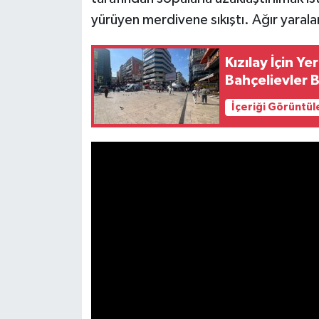
yürüyen merdivene sıkıştı. Ağır yarala
Kızılay İçin Ye
Bahçelievler B
İçeriği Görüntül