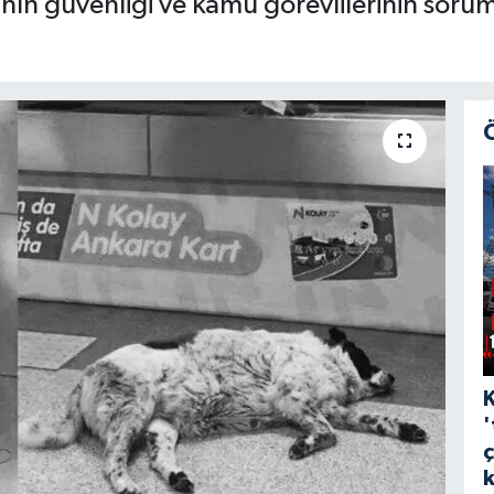
rının güvenliği ve kamu görevlilerinin s
'