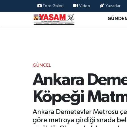
Foto Galeri
Video
Yazarlar
GÜNDE
GÜNCEL
Ankara Deme
Köpeği Matma
Ankara Demetevler Metrosu çevr
göre metroya girdiği sırada bel