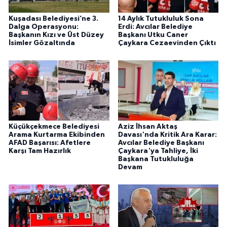
Kuşadası Belediyesi’ne 3.
14 Aylık Tutukluluk Sona
Dalga Operasyonu:
Erdi: Avcılar Belediye
Başkanın Kızı ve Üst Düzey
Başkanı Utku Caner
İsimler Gözaltında
Çaykara Cezaevinden Çıktı
Küçükçekmece Belediyesi
Aziz İhsan Aktaş
Arama Kurtarma Ekibinden
Davası'nda Kritik Ara Karar:
AFAD Başarısı: Afetlere
Avcılar Belediye Başkanı
Karşı Tam Hazırlık
Çaykara'ya Tahliye, İki
Başkana Tutukluluğa
Devam