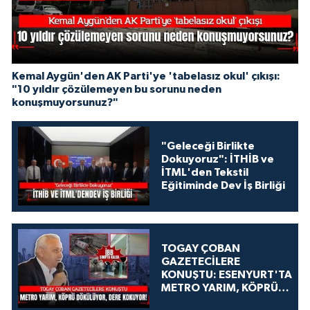
Kemal Aygün'den AK Parti'ye 'tabelasız okul' çıkışı:
"10 yıldır çözülemeyen bu sorunu neden
konuşmuyorsunuz?"
"Geleceği Birlikte
Dokuyoruz": İTHİB ve
İTML'den Tekstil
Eğitiminde Dev İş Birliği
TOGAY ÇOBAN
GAZETECİLERE
KONUŞTU: ESENYURT'TA
METRO YARIM, KÖPRÜ
DÖKÜLÜYOR, DERE