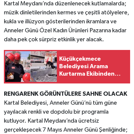
Kartal Meydanı’nda düzenlenecek kutlamalarda;
müzik dinletilerinden kermes ve çeşitli atölyelere,
kukla ve illüzyon gösterilerinden ikramlara ve
Anneler Günü Özel Kadın Ürünleri Pazarına kadar
daha pek çok sürpriz etkinlik yer alacak.
Küçükçekmece
Belediyesi Arama
Kurtarma Ekibinden
AFAD Başarısı: Afetlere
Karşı Tam Hazırlık
RENGARENK GÖRÜNTÜLERE SAHNE OLACAK
Kartal Belediyesi, Anneler Günü’nü tüm güne
yayılacak renkli ve dopdolu bir programla
kutluyor. Kartal Meydanı’nda ücretsiz
gerçekleşecek 7 Mayıs Anneler Günü Şenliğinde;