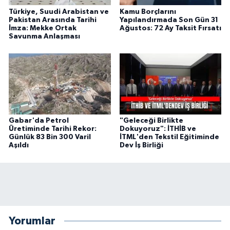
Türkiye, Suudi Arabistan ve
Kamu Borçlarını
Pakistan Arasında Tarihi
Yapılandırmada Son Gün 31
İmza: Mekke Ortak
Ağustos: 72 Ay Taksit Fırsatı
Savunma Anlaşması
Gabar'da Petrol
"Geleceği Birlikte
Üretiminde Tarihi Rekor:
Dokuyoruz": İTHİB ve
Günlük 83 Bin 300 Varil
İTML'den Tekstil Eğitiminde
Aşıldı
Dev İş Birliği
Yorumlar