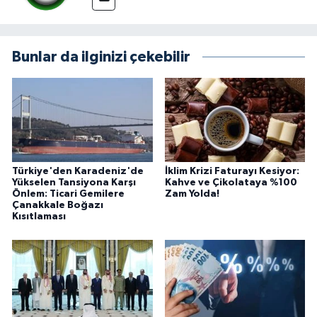
Bunlar da ilginizi çekebilir
Türkiye'den Karadeniz'de
İklim Krizi Faturayı Kesiyor:
Yükselen Tansiyona Karşı
Kahve ve Çikolataya %100
Önlem: Ticari Gemilere
Zam Yolda!
Çanakkale Boğazı
Kısıtlaması