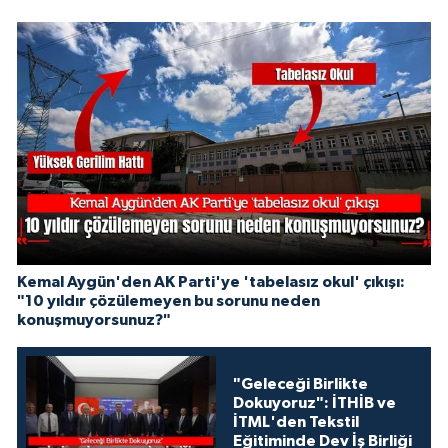
Kemal Aygün'den AK Parti'ye 'tabelasız okul' çıkışı:
"10 yıldır çözülemeyen bu sorunu neden
konuşmuyorsunuz?"
"Geleceği Birlikte
Dokuyoruz": İTHİB ve
İTML'den Tekstil
Eğitiminde Dev İş Birliği