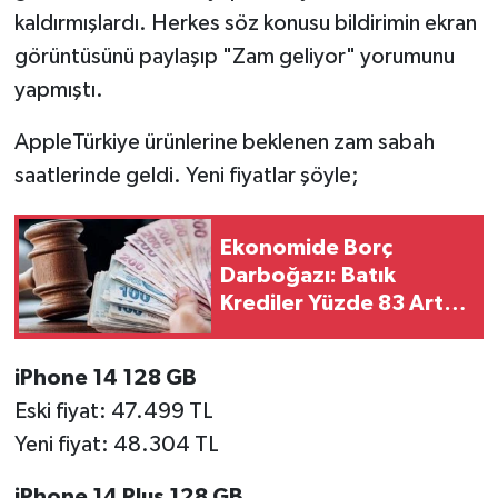
kaldırmışlardı. Herkes söz konusu bildirimin ekran
görüntüsünü paylaşıp "Zam geliyor" yorumunu
yapmıştı.
AppleTürkiye ürünlerine beklenen zam sabah
saatlerinde geldi. Yeni fiyatlar şöyle;
Ekonomide Borç
Darboğazı: Batık
Krediler Yüzde 83 Arttı,
Bankalar İpoteklere El
Koyuyor
iPhone 14 128 GB
Eski fiyat: 47.499 TL
Yeni fiyat: 48.304 TL
iPhone 14 Plus 128 GB