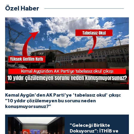
Özel Haber
Kemal Aygün'den AK Parti'ye 'tabelasız okul' çıkışı:
"10 yıldır çözülemeyen bu sorunu neden
konuşmuyorsunuz?"
"Geleceği Birlikte
Dokuyoruz": İTHİB ve