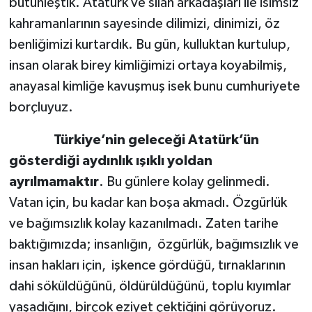
bütünleştik. Atatürk ve silah arkadaşları ile isimsiz
kahramanlarının sayesinde dilimizi, dinimizi, öz
benliğimizi kurtardık. Bu gün, kulluktan kurtulup,
insan olarak birey kimliğimizi ortaya koyabilmiş,
anayasal kimliğe kavuşmuş isek bunu cumhuriyete
borçluyuz.
Türkiye’nin geleceği Atatürk’ün
gösterdiği aydınlık ışıklı yoldan
ayrılmamaktır
. Bu günlere kolay gelinmedi.
Vatan için, bu kadar kan boşa akmadı. Özgürlük
ve bağımsızlık kolay kazanılmadı. Zaten tarihe
baktığımızda; insanlığın, özgürlük, bağımsızlık ve
insan hakları için, işkence gördüğü, tırnaklarının
dahi söküldüğünü, öldürüldüğünü, toplu kıyımlar
yaşadığını, birçok eziyet çektiğini görüyoruz.