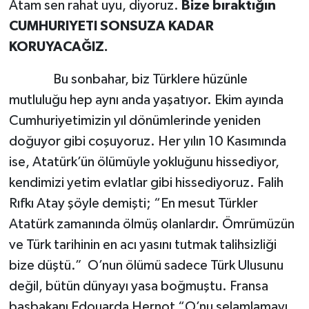
Atam sen rahat uyu, diyoruz.
Bize bıraktığın
CUMHURIYETI SONSUZA KADAR
KORUYACAĞIZ.
Bu sonbahar, biz Türklere hüzünle
mutluluğu hep aynı anda yaşatıyor. Ekim ayında
Cumhuriyetimizin yıl dönümlerinde yeniden
doğuyor gibi coşuyoruz. Her yılın 10 Kasımında
ise, Atatürk’ün ölümüyle yokluğunu hissediyor,
kendimizi yetim evlatlar gibi hissediyoruz. Falih
Rıfkı Atay şöyle demişti; “En mesut Türkler
Atatürk zamanında ölmüş olanlardır. Ömrümüzün
ve Türk tarihinin en acı yasını tutmak talihsizliği
bize düştü.” O’nun ölümü sadece Türk Ulusunu
değil, bütün dünyayı yasa boğmuştu. Fransa
başbakanı Edouarda Hernot “O’nu selamlamayı,