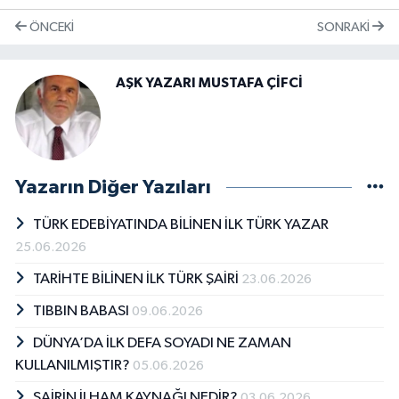
ÖNCEKI
SONRAKI
AŞK YAZARI MUSTAFA ÇİFCİ
Yazarın Diğer Yazıları
TÜRK EDEBİYATINDA BİLİNEN İLK TÜRK YAZAR
25.06.2026
TARİHTE BİLİNEN İLK TÜRK ŞAİRİ
23.06.2026
TIBBIN BABASI
09.06.2026
DÜNYA’DA İLK DEFA SOYADI NE ZAMAN
KULLANILMIŞTIR?
05.06.2026
ŞAİRİN İLHAM KAYNAĞI NEDİR?
03.06.2026