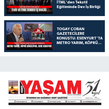
İTML'den Tekstil
Eğitiminde Dev İş Birliği
TOGAY ÇOBAN
GAZETECİLERE
KONUŞTU: ESENYURT'TA
METRO YARIM, KÖPRÜ
DÖKÜLÜYOR, DERE
KOKUYOR!