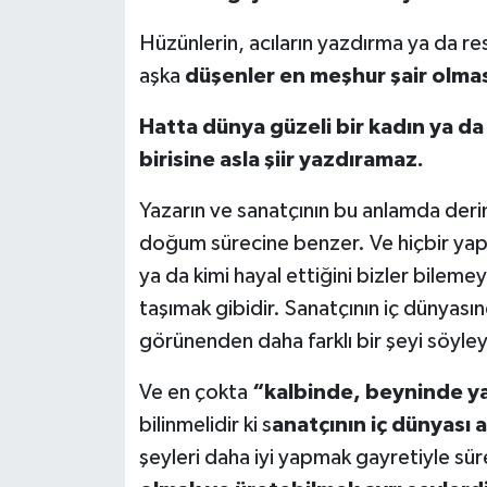
Hüzünlerin, acıların yazdırma ya da r
aşka
düşenler en meşhur şair olmas
Hatta dünya güzeli bir kadın ya da 
birisine asla şiir yazdıramaz.
Yazarın ve sanatçının bu anlamda derin
doğum sürecine benzer. Ve hiçbir yapı
ya da kimi hayal ettiğini bizler bileme
taşımak gibidir. Sanatçının iç dünyasınd
görünenden daha farklı bir şeyi söyle
Ve en çokta
“kalbinde, beyninde ya
bilinmelidir ki s
anatçının iç dünyası 
şeyleri daha iyi yapmak gayretiyle sürekl