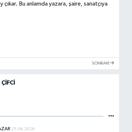
şey çıkar. Bu anlamda yazara, şaire, sanatçıya
SONRAKI
ÇİFCİ
YAZAR
25.06.2026