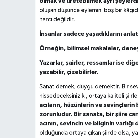
olmak ve üretebilmek ayrı şeylerdi
oluşan düşünce eylemini boş bir kâğı
harcı değildir.
İnsanlar sadece yaşadıklarını anlata
Örneğin, bilimsel makaleler, deney
Yazarlar, şairler, ressamlar ise diğe
yazabilir, çizebilirler.
Sanat demek, duygu demektir. Bir sevgi
hissedeceksiniz ki, ortaya kaliteli şiirl
acıların, hüzünlerin ve sevinçlerin
zorunludur. Bir sanata, bir şiire c
acının, sevincin ve bilginin varlığı 
olduğunda ortaya çıkan şiirde olsa, yazı