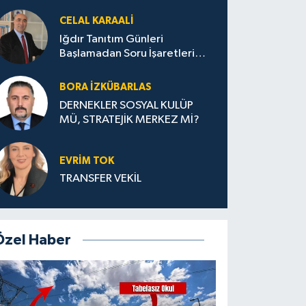
CELAL KARAALİ
Iğdır Tanıtım Günleri
Başlamadan Soru İşaretleri
Büyüyor
BORA İZKÜBARLAS
DERNEKLER SOSYAL KULÜP
MÜ, STRATEJİK MERKEZ Mİ?
EVRİM TOK
TRANSFER VEKİL
Özel Haber