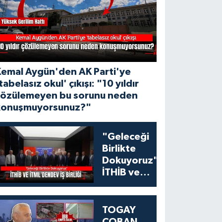
Kemal Aygün'den AK Parti'ye
tabelasız okul' çıkışı: "10 yıldır
çözülemeyen bu sorunu neden
konuşmuyorsunuz?"
"Geleceği
Birlikte
Dokuyoruz":
İTHİB ve
İTML'den
Tekstil
Eğitiminde
TOGAY
Dev İş Birliği
ÇOBAN