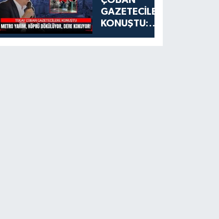
GAZETECİLERE
KONUŞTU:
ESENYURT'TA
METRO
YARIM, KÖPRÜ
DÖKÜLÜYOR,
DERE
KOKUYOR!