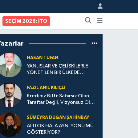
SEÇİM 2026: İTO
Yazarlar
HASAN TUFAN
YANLIŞLAR VE ÇELİŞKİLERLE
YÖNETİLEN BİR ÜLKEDE
VATANDAŞ OLMAK
FAZIL ANIL KILIÇLI
Krediniz Bitti: Sabırsız Olan
Taraftar Değil, Vizyonsuz Olan
Yönetim!
SÜMEYRA DUĞAN ŞAHINBAY
ALTI OK HALA AYNI YÖNÜ MÜ
GÖSTERİYOR?