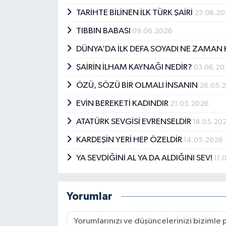
TARİHTE BİLİNEN İLK TÜRK ŞAİRİ
23.06.2
TIBBIN BABASI
09.06.2026
DÜNYA’DA İLK DEFA SOYADI NE ZAMAN 
ŞAİRİN İLHAM KAYNAĞI NEDİR?
03.06.20
ÖZÜ, SÖZÜ BİR OLMALI İNSANIN
26.05.
EVİN BEREKETİ KADINDIR
21.05.2026
ATATÜRK SEVGİSİ EVRENSELDİR
18.05.20
KARDEŞİN YERİ HEP ÖZELDİR
14.05.2026
YA SEVDİĞİNİ AL YA DA ALDIĞINI SEV!
11.
Yorumlar