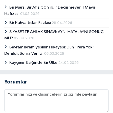
Bir Marş, Bir Afiş: 50 Yıldır Değişmeyen 1 Mayıs
Hafızası
01.05.2026
Bir Kahvaltıdan Fazlası
28.04.2026
SİYASETTE AHLAK SINAVI: AYNI HATA, AYNI SONUÇ
MU?
02.04.2026
Bayram İkramiyesinin Hikâyesi; Dün “Para Yok”
Denildi, Sonra Verildi
06.03.2026
Kaygının Eşiğinde Bir Ülke
24.02.2026
Yorumlar