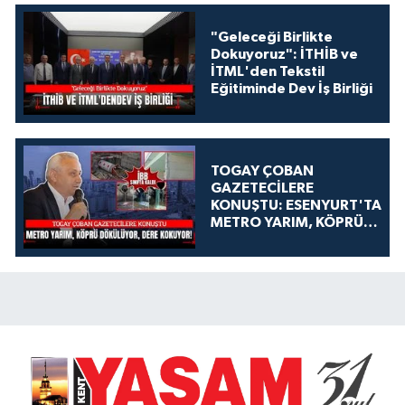
"Geleceği Birlikte
Dokuyoruz": İTHİB ve
İTML'den Tekstil
Eğitiminde Dev İş Birliği
TOGAY ÇOBAN
GAZETECİLERE
KONUŞTU: ESENYURT'TA
METRO YARIM, KÖPRÜ
DÖKÜLÜYOR, DERE
KOKUYOR!