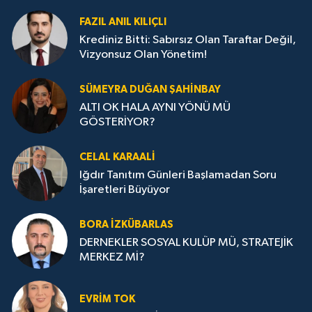
FAZIL ANIL KILIÇLI
Krediniz Bitti: Sabırsız Olan Taraftar Değil,
Vizyonsuz Olan Yönetim!
SÜMEYRA DUĞAN ŞAHINBAY
ALTI OK HALA AYNI YÖNÜ MÜ
GÖSTERİYOR?
CELAL KARAALİ
Iğdır Tanıtım Günleri Başlamadan Soru
İşaretleri Büyüyor
BORA İZKÜBARLAS
DERNEKLER SOSYAL KULÜP MÜ, STRATEJİK
MERKEZ Mİ?
EVRİM TOK