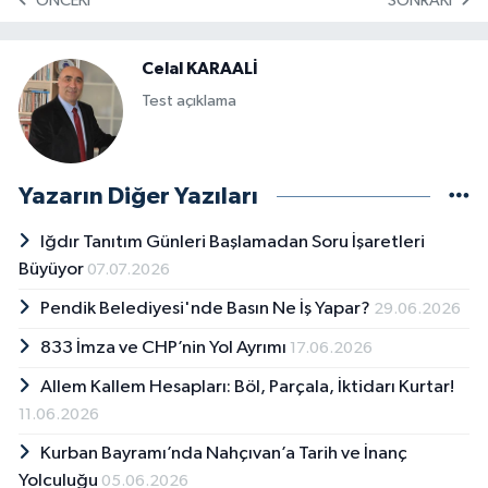
ÖNCEKI
SONRAKI
Celal KARAALİ
Test açıklama
Yazarın Diğer Yazıları
Iğdır Tanıtım Günleri Başlamadan Soru İşaretleri
Büyüyor
07.07.2026
Pendik Belediyesi'nde Basın Ne İş Yapar?
29.06.2026
833 İmza ve CHP’nin Yol Ayrımı
17.06.2026
Allem Kallem Hesapları: Böl, Parçala, İktidarı Kurtar!
11.06.2026
Kurban Bayramı’nda Nahçıvan’a Tarih ve İnanç
Yolculuğu
05.06.2026