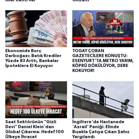
Ekonomide Borç
TOGAY ÇOBAN
Darboğazı: Batık Krediler
GAZETECİLERE KONUŞTU:
Yüzde 83 Arttı, Bankalar
ESENYURT'TA METRO YARIM,
İpoteklere El Koyuyor
KÖPRÜ DÖKÜLÜYOR, DERE
KOKUYOR!
Saat Sektörünün "Gizli
İngiltere'de Hastanede
Devi" Daniel Klein'dan
'Azrail' Paniği: Elinde
Global Çıkarma: Hedef 100
Bıçakla Çatıya Çıkan Şahıs
Ülkeye İhracat
Yargılandı