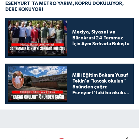
ESENYURT'TA METRO YARIM, KÖPRÜ DÖKÜLÜYOR,
DERE KOKUYOR!
Medya, Siyaset ve
Bürokrasi 24 Temmuz
İçin Aynı Sofrada Buluştu
Milli Eğitim Bakanı Yusuf
Tekin’e “kaçak okulun”
önünden çağrı:
Esenyurt’taki bu okulu
konuşalım!