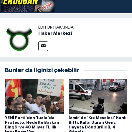
EDITÖR HAKKINDA
Haber Merkezi
Bunlar da ilginizi çekebilir
YENİ Parti'den Tuzla'da
İzmir'de 'Kız Meselesi' Kanlı
Protesto: Hedefte Başkan
Bitti: Kalbi Duran Genç
Bingöl ve 40 Milyar TL'lik
Hayata Döndürüldü, 4
İmar Rantı Var
Gözaltı