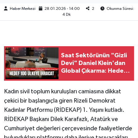
Haber Merkezi
28.01.2026 - 14:00
2
Okunma Süresi:
4 Dk
Saat Sektörünün "Gizli
Devi" Daniel Klein'dan
Global Çıkarma: Hedef
100 Ülkeye İhracat
Kadın sivil toplum kuruluşları camiasına dikkat
çekici bir başlangıçla giren Rizeli Demokrat
Kadınlar Platformu (RİDEKAP) 1. Yaşını kutladı.
RİDEKAP Başkanı Dilek Karafazlı, Atatürk ve
Cumhuriyet değerleri çerçevesinde faaliyetlerde
bulundukları platformu daha ileriye taşıyacakları